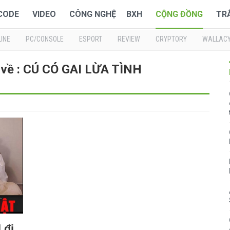
 CODE
VIDEO
CÔNG NGHỆ
BXH
CỘNG ĐỒNG
TR
INE
PC/CONSOLE
ESPORT
REVIEW
CRYPTORY
WALLAC
 về : CÚ CÓ GAI LỪA TÌNH
 đi