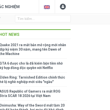
ẮC NGHIỆM
Y
HOT NEWS
Quake 2021 ra mắt bản mở rộng mới nhân
dịp kỷ niệm 30 năm, mang tên Dawn of
the Machine
GTA 6 được cho là đã kiếm bộn tiền nhờ
ký hợp đồng độc quyền với Netflix
Elden Ring: Tarnished Edition chính thức
hé lộ nghề nghiệp mới siêu "ngầu"
ASUS Republic of Gamers ra mắt ROG
Strix SCAR 18 2026 tại Việt Nam
Onimusha: Way of the Sword mất tầm 20
giờ để hoàn thành, hai mức độ khó dành