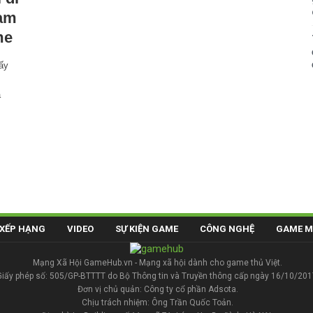
nam
me
bấy
a
XẾP HẠNG
VIDEO
SỰ KIỆN GAME
CÔNG NGHỆ
GAME M
Mạng Xã Hội GameHub.vn - Mạng xã hội dành cho game thủ Việt.
Giấy phép số: 505/GP-BTTTT do Bộ Thông tin và Truyền thông cấp ngày 16/10/201
Đơn vị chủ quản: Công ty cổ phần Adsota.
Chịu trách nhiệm: Ông Trần Quốc Toản.