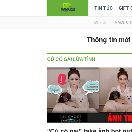
TIN TỨC
GIFT
MOBILE
GAME ONL
Thông tin mới
CÚ CÓ GAI LỪA TÌNH
"Cú có gai” fake ảnh hot girl