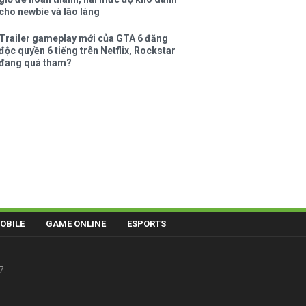
cho newbie và lão làng
Trailer gameplay mới của GTA 6 đăng
độc quyền 6 tiếng trên Netflix, Rockstar
đang quá tham?
OBILE
GAME ONLINE
ESPORTS
7.