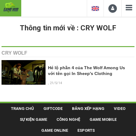
Thông tin mới về : CRY WOLF
CRY WOLF
Hé lộ phần 4 của The Wolf Among Us
với tên gọi In Sheep's Clothing
, 21/5/14
TRANG CHỦ
GIFTCODE
BẢNG XẾP HẠNG
VIDEO
SỰ KIỆN GAME
CÔNG NGHỆ
GAME MOBILE
GAME ONLINE
ESPORTS