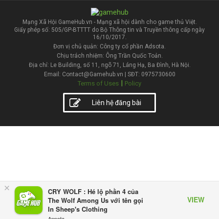
Mạng Xã Hội GameHub.vn - Mạng xã hội dành cho game thủ Việt.
Giấy phép số: 505/GP-BTTTT do Bộ Thông tin và Truyền thông cấp ngày
16/10/2017.
Đơn vị chủ quản: Công ty cổ phần Adsota.
Chịu trách nhiệm: Ông Trần Quốc Toản.
Địa chỉ: Le Building, số 11, ngõ 71, Láng Hạ, Ba Đình, Hà Nội.
Email: Contact@Gamehub.vn | SĐT: 0975730600
|
Terms of Uses
Policy
Liên hệ đăng bài
×
CRY WOLF : Hé lộ phần 4 của
VIEW
The Wolf Among Us với tên gọi
In Sheep's Clothing
Appota