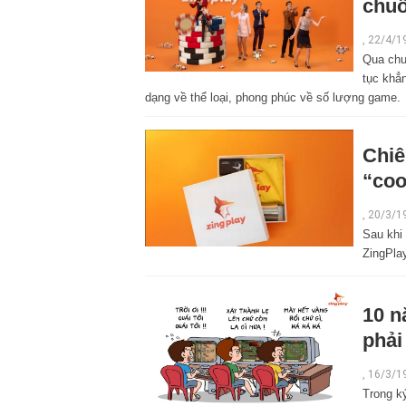
chuỗ
, 22/4/1
Qua chuỗ
tục khẳ
dạng về thể loại, phong phúc về số lượng game.
Chiê
“coo
,
20/3/1
Sau khi
ZingPlay
10 n
phải
,
16/3/1
Trong k