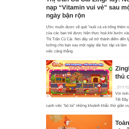
nạp “Vitamin vui vẻ” sau m
ngày bận rộn
Ước muốn được về quê “nuôi cá và trồng thêm r
của các bạn trẻ được hiện thực hoá khi bước và
Thị Trấn Củ Cải. Nơi đây sẽ trở thành điểm đến l
tưởng cho bạn sau một ngày dài học tập và làm
việc căng thẳng.
Zing
thủ 
, 27/1/2
Với tinh
Tết Đầy 
cạnh việc “bỏ túi” những khoảnh khắc thử giãn vu
Toàn