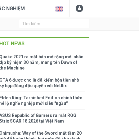
ẮC NGHIỆM
Y
HOT NEWS
Quake 2021 ra mắt bản mở rộng mới nhân
dịp kỷ niệm 30 năm, mang tên Dawn of
the Machine
GTA 6 được cho là đã kiếm bộn tiền nhờ
ký hợp đồng độc quyền với Netflix
Elden Ring: Tarnished Edition chính thức
hé lộ nghề nghiệp mới siêu "ngầu"
ASUS Republic of Gamers ra mắt ROG
Strix SCAR 18 2026 tại Việt Nam
Onimusha: Way of the Sword mất tầm 20
giờ để hoàn thành, hai mức độ khó dành