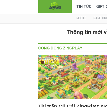
TIN TỨC
GIFT
MOBILE
GAME ONL
Thông tin mới
CỘNG ĐỒNG ZINGPLAY
Thị trấn Củ Cải ZingPlay: N