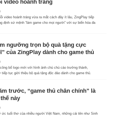
i video hoành tráng
9
i video hoành tráng vừa ra mắt cách đây ít lâu, ZingPlay tiếp
ng định sứ mệnh “làm game cho mọi người” với sự biến hóa đa
m ngưỡng trọn bộ quà tặng cực
l” của ZingPlay dành cho game thủ
9
 công bố logo mới với hình ảnh chú chú cáo trưởng thành,
 tiếp tục giới thiệu bộ quà tặng độc đáo dành cho game thủ.
ăm trước, “game thủ chân chính” là
 thế này
9
ý ức tuổi thơ của nhiều người Việt Nam, những cái tên như Sinh