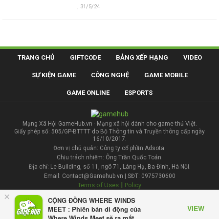
,
31/5/24
TRANG CHỦ
GIFTCODE
BẢNG XẾP HẠNG
VIDEO
SỰ KIỆN GAME
CÔNG NGHỆ
GAME MOBILE
GAME ONLINE
ESPORTS
Mạng Xã Hội GameHub.vn - Mạng xã hội dành cho game thủ Việt.
Giấy phép số: 505/GP-BTTTT do Bộ Thông tin và Truyền thông cấp ngày
16/10/2017.
Đơn vị chủ quản: Công ty cổ phần Adsota.
Chịu trách nhiệm: Ông Trần Quốc Toản.
Địa chỉ: Le Building, số 11, ngõ 71, Láng Hạ, Ba Đình, Hà Nội.
Email: Contact@Gamehub.vn | SĐT: 0975730600
|
Terms of Uses
Policy
×
CỘNG ĐỒNG WHERE WINDS
Liên hệ đăng bài
VIEW
MEET : Phiên bản di động của
Where Winds Meet sẽ ra mắt