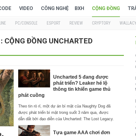
 CODE
VIDEO
CÔNG NGHỆ
BXH
CỘNG ĐỒNG
TR
INE
PC/CONSOLE
ESPORT
REVIEW
CRYPTORY
WALLAC
về : CỘNG ĐỒNG UNCHARTED
Uncharted 5 đang được
phát triển? Leaker hé lộ
thông tin khiến game thủ
phát cuồng
Theo tin rò rỉ, một dự án bí mật của Naughty Dog đã
được phát triển bí mật trong suốt 3 năm qua, được
dẫn dắt bởi đạo diễn của Uncharted: The Lost Legacy.
Tựa game AAA chơi đơn
t-