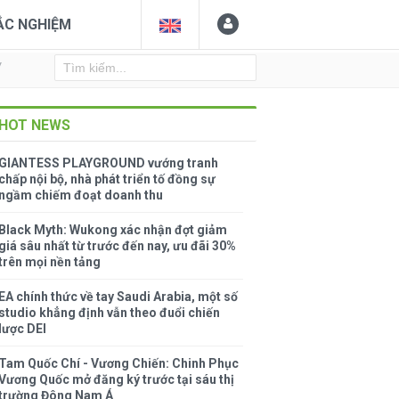
ẮC NGHIỆM
Y
HOT NEWS
GIANTESS PLAYGROUND vướng tranh
chấp nội bộ, nhà phát triển tố đồng sự
ngầm chiếm đoạt doanh thu
Black Myth: Wukong xác nhận đợt giảm
giá sâu nhất từ trước đến nay, ưu đãi 30%
trên mọi nền tảng
EA chính thức về tay Saudi Arabia, một số
studio khẳng định vẫn theo đuổi chiến
lược DEI
Tam Quốc Chí - Vương Chiến: Chinh Phục
Vương Quốc mở đăng ký trước tại sáu thị
trường Đông Nam Á