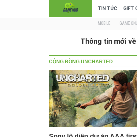
TIN TỨC
GIFT
MOBILE
GAME ONL
Thông tin mới 
CỘNG ĐỒNG UNCHARTED
Sony lộ diện dự án AAA firs