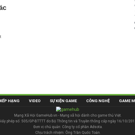
ác
t
XẾP HẠNG
VIDEO
SỰ KIỆN GAME
CÔNG NGHỆ
GAME M
Mạng Xã Hội GameHub.vn - Mạng xã hội dành cho game thủ Việt.
Giấy phép số: 505/GP-BTTTT do Bộ Thông tin và Truyền thông cấp ngày 16/10/201
Đơn vị chủ quản: Công ty cổ phần Adsota.
Chịu trách nhiệm: Ông Trần Quốc Toản.