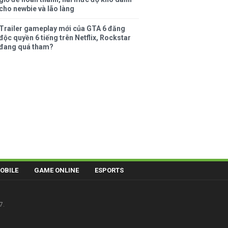
cho newbie và lão làng
Trailer gameplay mới của GTA 6 đăng
độc quyền 6 tiếng trên Netflix, Rockstar
đang quá tham?
OBILE
GAME ONLINE
ESPORTS
7.