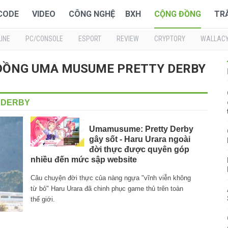
 CODE
VIDEO
CÔNG NGHỆ
BXH
CỘNG ĐỒNG
TR
INE
PC/CONSOLE
ESPORT
REVIEW
CRYPTORY
WALLAC
NG ĐỒNG UMA MUSUME PRETTY DERBY
 DERBY
Umamusume: Pretty Derby
gây sốt - Haru Urara ngoài
đời thực được quyên góp
nhiều đến mức sập website
Câu chuyện đời thực của nàng ngựa "vĩnh viễn không
từ bỏ" Haru Urara đã chinh phục game thủ trên toàn
thế giới.