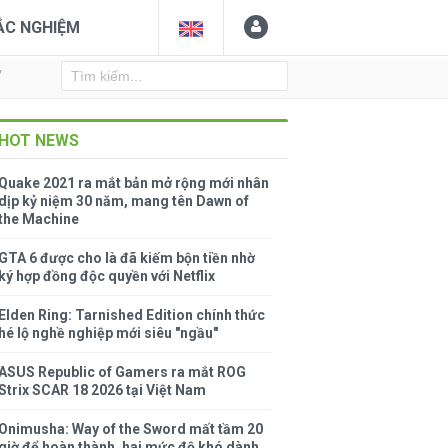
ẮC NGHIỆM
Y
HOT NEWS
Quake 2021 ra mắt bản mở rộng mới nhân
dịp kỷ niệm 30 năm, mang tên Dawn of
the Machine
GTA 6 được cho là đã kiếm bộn tiền nhờ
ký hợp đồng độc quyền với Netflix
Elden Ring: Tarnished Edition chính thức
hé lộ nghề nghiệp mới siêu "ngầu"
ASUS Republic of Gamers ra mắt ROG
Strix SCAR 18 2026 tại Việt Nam
Onimusha: Way of the Sword mất tầm 20
giờ để hoàn thành, hai mức độ khó dành