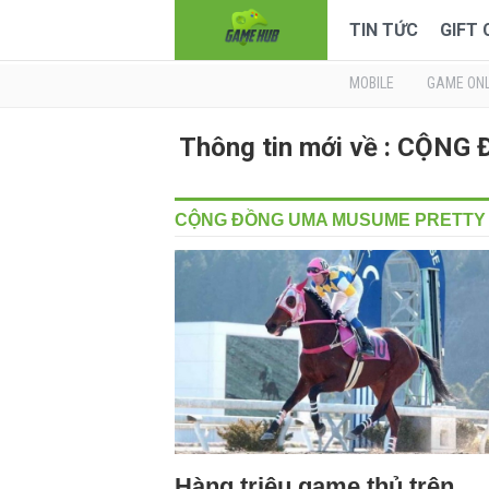
TIN TỨC
GIFT
MOBILE
GAME ONL
Thông tin mới về : CỘ
CỘNG ĐỒNG UMA MUSUME PRETTY
Hàng triệu game thủ trên