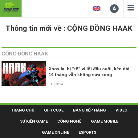
Thông tin mới về : CỘNG ĐỒNG HAAK
CỘNG ĐỒNG HAAK
Xbox lại bị “tế” vì lỗi đầu cuối, kéo dài
14 tháng vẫn không sửa xong
, 19/8/24
TRANG CHỦ
GIFTCODE
BẢNG XẾP HẠNG
VIDEO
SỰ KIỆN GAME
CÔNG NGHỆ
GAME MOBILE
GAME ONLINE
ESPORTS