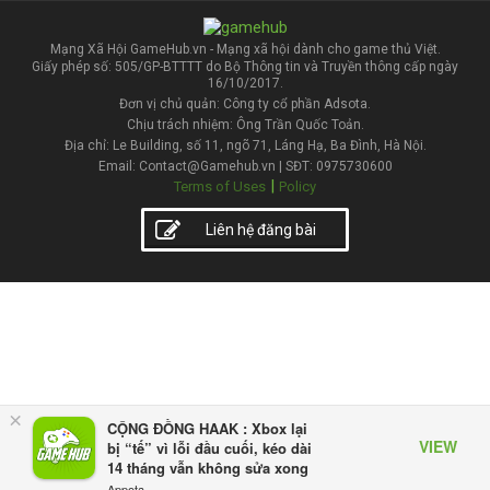
Mạng Xã Hội GameHub.vn - Mạng xã hội dành cho game thủ Việt.
Giấy phép số: 505/GP-BTTTT do Bộ Thông tin và Truyền thông cấp ngày
16/10/2017.
Đơn vị chủ quản: Công ty cổ phần Adsota.
Chịu trách nhiệm: Ông Trần Quốc Toản.
Địa chỉ: Le Building, số 11, ngõ 71, Láng Hạ, Ba Đình, Hà Nội.
Email: Contact@Gamehub.vn | SĐT: 0975730600
|
Terms of Uses
Policy
Liên hệ đăng bài
×
CỘNG ĐỒNG HAAK : Xbox lại
VIEW
bị “tế” vì lỗi đầu cuối, kéo dài
14 tháng vẫn không sửa xong
Appota