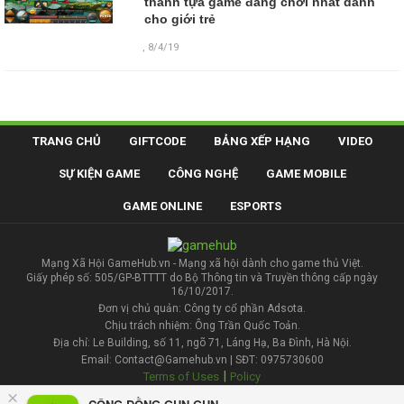
thành tựa game đáng chơi nhất dành
cho giới trẻ
,
8/4/19
TRANG CHỦ
GIFTCODE
BẢNG XẾP HẠNG
VIDEO
SỰ KIỆN GAME
CÔNG NGHỆ
GAME MOBILE
GAME ONLINE
ESPORTS
Mạng Xã Hội GameHub.vn - Mạng xã hội dành cho game thủ Việt.
Giấy phép số: 505/GP-BTTTT do Bộ Thông tin và Truyền thông cấp ngày
16/10/2017.
Đơn vị chủ quản: Công ty cổ phần Adsota.
Chịu trách nhiệm: Ông Trần Quốc Toản.
Địa chỉ: Le Building, số 11, ngõ 71, Láng Hạ, Ba Đình, Hà Nội.
Email: Contact@Gamehub.vn | SĐT: 0975730600
|
Terms of Uses
Policy
×