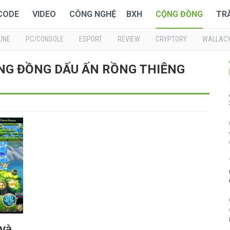
 CODE
VIDEO
CÔNG NGHỆ
BXH
CỘNG ĐỒNG
TR
INE
PC/CONSOLE
ESPORT
REVIEW
CRYPTORY
WALLAC
 CỘNG ĐỒNG DẤU ẤN RỒNG THIÊNG
 và