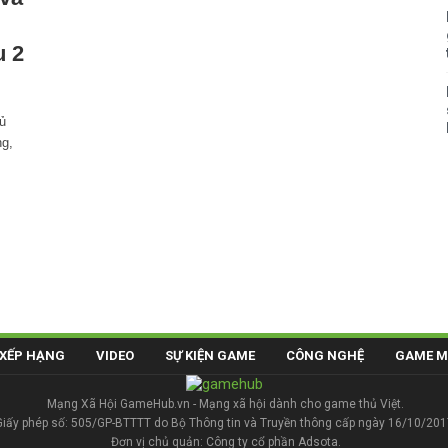
u 2
hủ
g,
XẾP HẠNG
VIDEO
SỰ KIỆN GAME
CÔNG NGHỆ
GAME M
Mạng Xã Hội GameHub.vn - Mạng xã hội dành cho game thủ Việt.
Giấy phép số: 505/GP-BTTTT do Bộ Thông tin và Truyền thông cấp ngày 16/10/201
Đơn vị chủ quản: Công ty cổ phần Adsota.