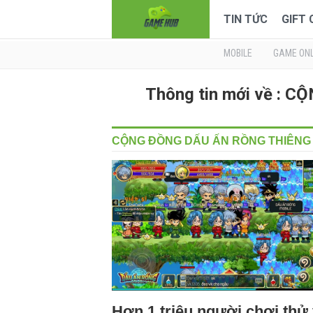
TIN TỨC
GIFT
MOBILE
GAME ONL
Thông tin mới về :
CỘNG ĐỒNG DẤU ẤN RỒNG THIÊNG
Hơn 1 triệu người chơi thử