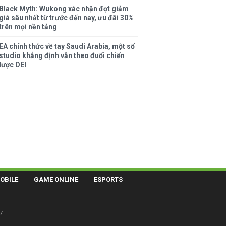
Black Myth: Wukong xác nhận đợt giảm
giá sâu nhất từ trước đến nay, ưu đãi 30%
trên mọi nền tảng
EA chính thức về tay Saudi Arabia, một số
studio khẳng định vẫn theo đuổi chiến
lược DEI
OBILE
GAME ONLINE
ESPORTS
7.