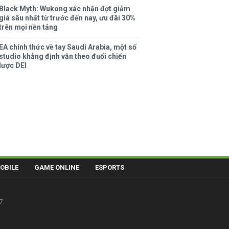
Black Myth: Wukong xác nhận đợt giảm
giá sâu nhất từ trước đến nay, ưu đãi 30%
trên mọi nền tảng
EA chính thức về tay Saudi Arabia, một số
studio khẳng định vẫn theo đuổi chiến
lược DEI
OBILE
GAME ONLINE
ESPORTS
7.