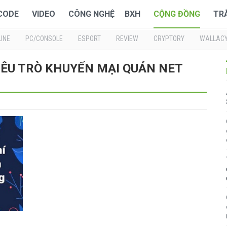
 CODE
VIDEO
CÔNG NGHỆ
BXH
CỘNG ĐỒNG
TR
INE
PC/CONSOLE
ESPORT
REVIEW
CRYPTORY
WALLAC
CHIÊU TRÒ KHUYẾN MẠI QUÁN NET