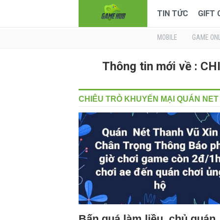
TIN TỨC
GIFT
MOBILE
GAME ONL
Thông tin mới về : 
CHIÊU TRÒ KHUYẾN MẠI QUÁN NET
Bấn quá làm liều, chủ quán