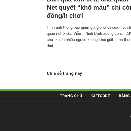
Net quyết “khô máu” chỉ cò
đồng/h chơi
Hình ảnh thông báo giảm giá giờ chơi của một c
quán net ở Gia Viễn – Ninh Bình xuống còn… 2đ
chơi khiến nhiều người không khỏi giật mình tho
thót.
Chia sẻ trang này
TRANG CHỦ
GIFTCODE
BẢNG 