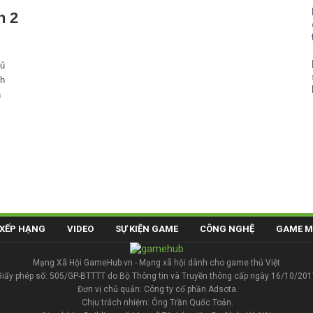
n 2
hủ
/h
n
XẾP HẠNG
VIDEO
SỰ KIỆN GAME
CÔNG NGHỆ
GAME M
Mạng Xã Hội GameHub.vn - Mạng xã hội dành cho game thủ Việt.
Giấy phép số: 505/GP-BTTTT do Bộ Thông tin và Truyền thông cấp ngày 16/10/201
Đơn vị chủ quản: Công ty cổ phần Adsota.
Chịu trách nhiệm: Ông Trần Quốc Toản.