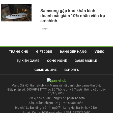
Samsung gặp khó khăn kinh
doanh cắt giảm 10% nhân viên trụ
sở chính
, 8/9/15
TRANG CHỦ
GIFTCODE
BẢNG XẾP HẠNG
VIDEO
SỰ KIỆN GAME
CÔNG NGHỆ
GAME MOBILE
GAME ONLINE
ESPORTS
Mạng Xã Hội GameHub.vn - Mạng xã hội dành cho game thủ Việt.
Giấy phép số: 505/GP-BTTTT do Bộ Thông tin và Truyền thông cấp ngày
16/10/2017.
Đơn vị chủ quản: Công ty cổ phần Adsota.
Chịu trách nhiệm: Ông Trần Quốc Toản.
Địa chỉ: Le Building, số 11, ngõ 71, Láng Hạ, Ba Đình, Hà Nội.
Email: Contact@Gamehub.vn | SĐT: 0975730600