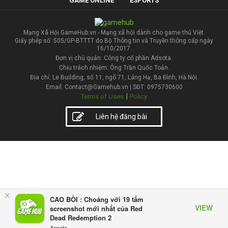
GAME ONLINE
ESPORTS
Mạng Xã Hội GameHub.vn - Mạng xã hội dành cho game thủ Việt.
Giấy phép số: 505/GP-BTTTT do Bộ Thông tin và Truyền thông cấp ngày
16/10/2017.
Đơn vị chủ quản: Công ty cổ phần Adsota.
Chịu trách nhiệm: Ông Trần Quốc Toản.
Địa chỉ: Le Building, số 11, ngõ 71, Láng Hạ, Ba Đình, Hà Nội.
Email: Contact@Gamehub.vn | SĐT: 0975730600
|
Terms of Uses
Policy
Liên hệ đăng bài
×
CAO BỒI : Choáng với 19 tấm
VIEW
screenshot mới nhất của Red
Dead Redemption 2
Appota