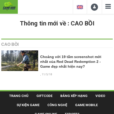
Thông tin mới về : CAO BỒI
CAO BỒI
Choáng với 19 tấm screenshot mới
nhất của Red Dead Redemption 2 -
Game đẹp nhất hiện nay?
, 11/5/18
TRANG CHỦ
GIFTCODE
BẢNG XẾP HẠNG
VIDEO
SỰ KIỆN GAME
CÔNG NGHỆ
GAME MOBILE