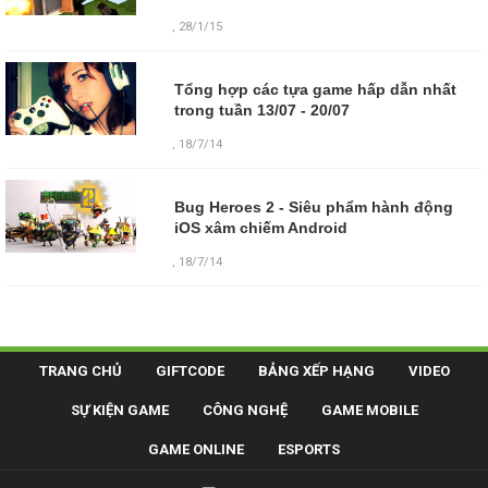
, 28/1/15
Tổng hợp các tựa game hấp dẫn nhất
trong tuần 13/07 - 20/07
, 18/7/14
Bug Heroes 2 - Siêu phẩm hành động
iOS xâm chiếm Android
, 18/7/14
TRANG CHỦ
GIFTCODE
BẢNG XẾP HẠNG
VIDEO
SỰ KIỆN GAME
CÔNG NGHỆ
GAME MOBILE
GAME ONLINE
ESPORTS