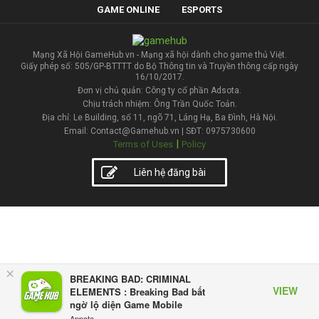
GAME ONLINE
ESPORTS
Mạng Xã Hội GameHub.vn - Mạng xã hội dành cho game thủ Việt.
Giấy phép số: 505/GP-BTTTT do Bộ Thông tin và Truyền thông cấp ngày
16/10/2017.
Đơn vị chủ quản: Công ty cổ phần Adsota.
Chịu trách nhiệm: Ông Trần Quốc Toản.
Địa chỉ: Le Building, số 11, ngõ 71, Láng Hạ, Ba Đình, Hà Nội.
Email: Contact@Gamehub.vn | SĐT: 0975730600
|
Terms of Uses
Policy
Liên hệ đăng bài
×
BREAKING BAD: CRIMINAL
VIEW
ELEMENTS : Breaking Bad bất
ngờ lộ diện Game Mobile
Appota