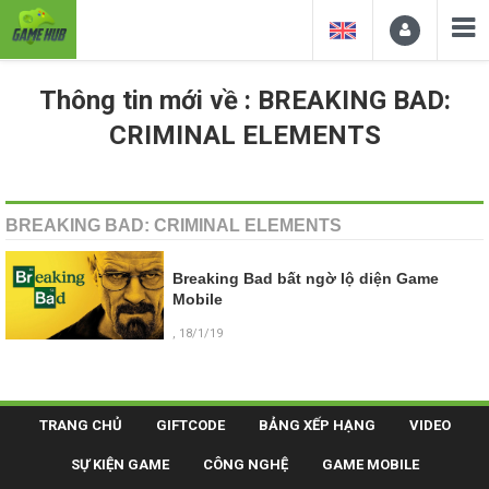
Thông tin mới về : BREAKING BAD:
CRIMINAL ELEMENTS
BREAKING BAD: CRIMINAL ELEMENTS
Breaking Bad bất ngờ lộ diện Game
Mobile
, 18/1/19
TRANG CHỦ
GIFTCODE
BẢNG XẾP HẠNG
VIDEO
SỰ KIỆN GAME
CÔNG NGHỆ
GAME MOBILE