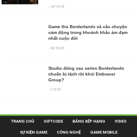
,
14/12/24
Game thủ Borderlands và câu chuyện
cảm động trong khoảnh khắc ảm đạm
nhất cuộc đời
,
26/10/24
Studio đứng sau series Borderlands
chuẩn bị tách rời khỏi Embracer
Group?
,
1/3/24
TRANG CHỦ
GIFTCODE
BẢNG XẾP HẠNG
VIDEO
SỰ KIỆN GAME
CÔNG NGHỆ
GAME MOBILE