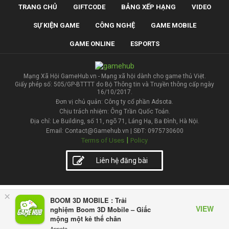
TRANG CHỦ
GIFTCODE
BẢNG XẾP HẠNG
VIDEO
SỰ KIỆN GAME
CÔNG NGHỆ
GAME MOBILE
GAME ONLINE
ESPORTS
Mạng Xã Hội GameHub.vn - Mạng xã hội dành cho game thủ Việt.
Giấy phép số: 505/GP-BTTTT do Bộ Thông tin và Truyền thông cấp ngày
16/10/2017.
Đơn vị chủ quản: Công ty cổ phần Adsota.
Chịu trách nhiệm: Ông Trần Quốc Toản.
Địa chỉ: Le Building, số 11, ngõ 71, Láng Hạ, Ba Đình, Hà Nội.
Email: Contact@Gamehub.vn | SĐT: 0975730600
|
Terms of Uses
Policy
Liên hệ đăng bài
×
BOOM 3D MOBILE : Trải
VIEW
nghiệm Boom 3D Mobile – Giấc
mộng một kẻ thế chân
Appota