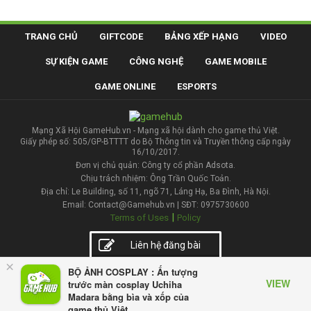
TRANG CHỦ
GIFTCODE
BẢNG XẾP HẠNG
VIDEO
SỰ KIỆN GAME
CÔNG NGHỆ
GAME MOBILE
GAME ONLINE
ESPORTS
Mạng Xã Hội GameHub.vn - Mạng xã hội dành cho game thủ Việt.
Giấy phép số: 505/GP-BTTTT do Bộ Thông tin và Truyền thông cấp ngày
16/10/2017.
Đơn vị chủ quản: Công ty cổ phần Adsota.
Chịu trách nhiệm: Ông Trần Quốc Toản.
Địa chỉ: Le Building, số 11, ngõ 71, Láng Hạ, Ba Đình, Hà Nội.
Email: Contact@Gamehub.vn | SĐT: 0975730600
|
Terms of Uses
Policy
Liên hệ đăng bài
×
BỘ ẢNH COSPLAY : Ấn tượng
VIEW
trước màn cosplay Uchiha
Madara bằng bìa và xốp của
game thủ Việt