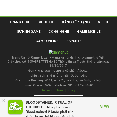
TRANG CHỦ
GIFTCODE
BẢNG XẾP HẠNG
VIDEO
SỰ KIỆN GAME
CÔNG NGHỆ
GAME MOBILE
GAME ONLINE
ESPORTS
Mạng Xã Hội GameHub.vn - Mạng xã hội dành cho game thủ Việt.
Giấy phép số: 505/GP-BTTTT do Bộ Thông tin và Truyền thông cấp ngày
16/10/2017.
Đơn vị chủ quản: Công ty cổ phần Adsota.
Chịu trách nhiệm: Ông Trần Quốc Toản.
Địa chỉ: Le Building, số 11, ngõ 71, Láng Hạ, Ba Đình, Hà Nội.
Email: Contact@Gamehub.vn | SĐT: 0975730600
|
Terms of Uses
Policy
×
Liên hệ đăng bài
BLOODSTAINED: RITUAL OF
VIEW
THE NIGHT : Nhà phát triển
Bloodstained 2 buộc phải rút
khỏi dự án, hé lộ nguyên nhân