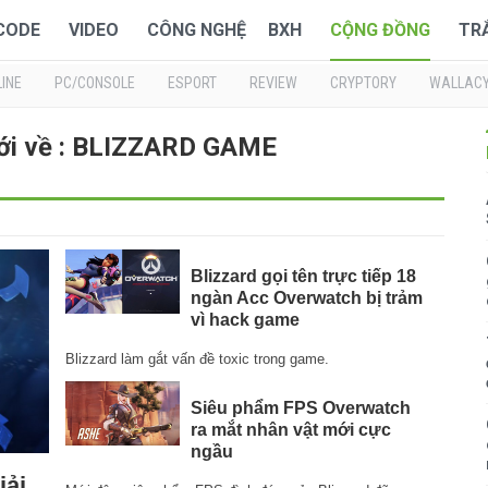
 CODE
VIDEO
CÔNG NGHỆ
BXH
CỘNG ĐỒNG
TR
INE
PC/CONSOLE
ESPORT
REVIEW
CRYPTORY
WALLAC
ới về : BLIZZARD GAME
Blizzard gọi tên trực tiếp 18
ngàn Acc Overwatch bị trảm
vì hack game
Blizzard làm gắt vấn đề toxic trong game.
Siêu phẩm FPS Overwatch
ra mắt nhân vật mới cực
ngầu
iải