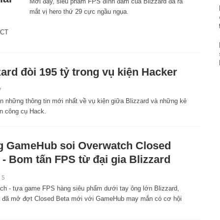
Mới đây, siêu phẩm FPS đình đám của Blizzard đã ra
mắt vị hero thứ 29 cực ngầu ngụa.
HCT
zard đòi 195 tỷ trong vụ kiện Hacker
7
ện những thông tin mới nhất về vụ kiện giữa Blizzard và những kẻ
ển công cụ Hack.
 GameHub soi Overwatch Closed
 - Bom tấn FPS từ đại gia Blizzard
15
ch - tựa game FPS hàng siêu phẩm dưới tay ông lớn Blizzard,
 đã mở đợt Closed Beta mới với GameHub may mắn có cơ hội