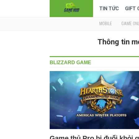
TIN TỨC
GIFT
MOBILE
GAME ONL
Thông tin m
BLIZZARD GAME
Game thủ Pro bị đuổi khỏi g