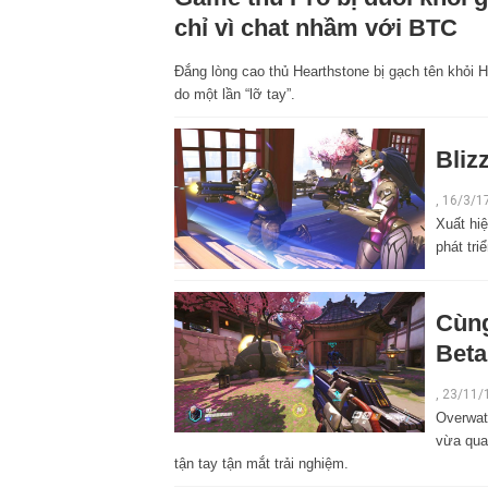
chỉ vì chat nhầm với BTC
Đắng lòng cao thủ Hearthstone bị gạch tên khỏi 
do một lần “lỡ tay”.
Bliz
, 16/3/1
Xuất hi
phát tri
Cùng
Beta
, 23/11/
Overwat
vừa qua
tận tay tận mắt trải nghiệm.