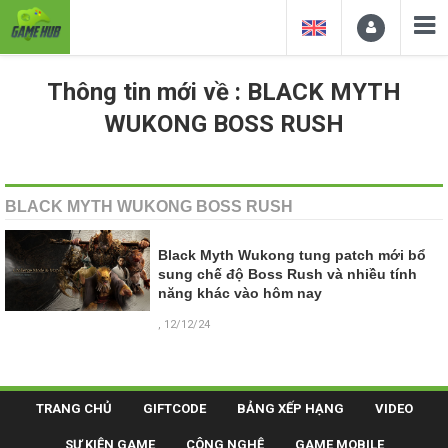
Thông tin mới về : BLACK MYTH
WUKONG BOSS RUSH
BLACK MYTH WUKONG BOSS RUSH
Black Myth Wukong tung patch mới bổ
sung chế độ Boss Rush và nhiều tính
năng khác vào hôm nay
, 12/12/24
TRANG CHỦ
GIFTCODE
BẢNG XẾP HẠNG
VIDEO
SỰ KIỆN GAME
CÔNG NGHỆ
GAME MOBILE