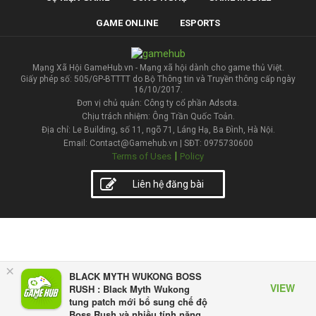
GAME ONLINE
ESPORTS
Mạng Xã Hội GameHub.vn - Mạng xã hội dành cho game thủ Việt.
Giấy phép số: 505/GP-BTTTT do Bộ Thông tin và Truyền thông cấp ngày
16/10/2017.
Đơn vị chủ quản: Công ty cổ phần Adsota.
Chịu trách nhiệm: Ông Trần Quốc Toản.
Địa chỉ: Le Building, số 11, ngõ 71, Láng Hạ, Ba Đình, Hà Nội.
Email: Contact@Gamehub.vn | SĐT: 0975730600
|
Terms of Uses
Policy
Liên hệ đăng bài
×
BLACK MYTH WUKONG BOSS
VIEW
RUSH : Black Myth Wukong
tung patch mới bổ sung chế độ
Boss Rush và nhiều tính năng