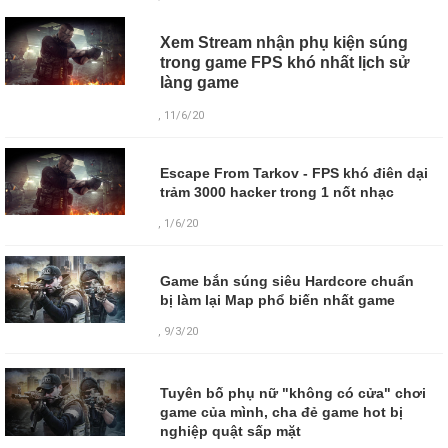
Xem Stream nhận phụ kiện súng
trong game FPS khó nhất lịch sử
làng game
, 11/6/20
Escape From Tarkov - FPS khó điên dại
trảm 3000 hacker trong 1 nốt nhạc
, 1/6/20
Game bắn súng siêu Hardcore chuẩn
bị làm lại Map phổ biến nhất game
, 9/3/20
Tuyên bố phụ nữ "không có cửa" chơi
game của mình, cha đẻ game hot bị
nghiệp quật sấp mặt