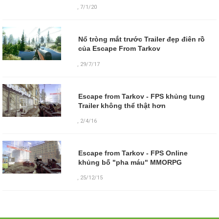
,
7/1/20
Nổ tròng mắt trước Trailer đẹp điên rồ
của Escape From Tarkov
,
29/7/17
Escape from Tarkov - FPS khủng tung
Trailer không thể thật hơn
,
2/4/16
Escape from Tarkov - FPS Online
khủng bố "pha máu" MMORPG
,
25/12/15