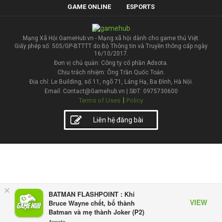
GAME ONLINE
ESPORTS
Mạng Xã Hội GameHub.vn - Mạng xã hội dành cho game thủ Việt.
Giấy phép số: 505/GP-BTTTT do Bộ Thông tin và Truyền thông cấp ngày
16/10/2017.
Đơn vị chủ quản: Công ty cổ phần Adsota.
Chịu trách nhiệm: Ông Trần Quốc Toản.
Địa chỉ: Le Building, số 11, ngõ 71, Láng Hạ, Ba Đình, Hà Nội.
Email: Contact@Gamehub.vn | SĐT: 0975730600
|
Terms of Uses
Policy
Liên hệ đăng bài
×
BATMAN FLASHPOINT : Khi
VIEW
Bruce Wayne chết, bố thành
Batman và mẹ thành Joker (P2)
Appota