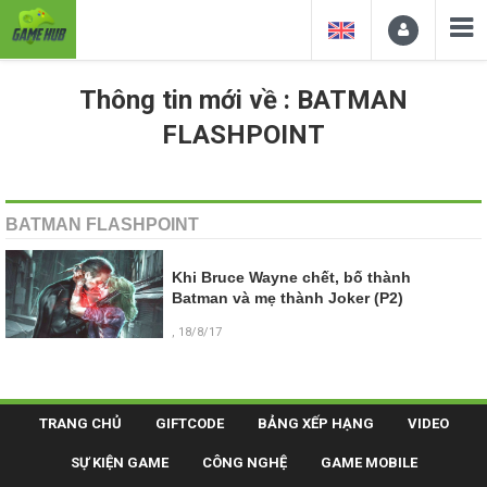
Thông tin mới về : BATMAN
FLASHPOINT
BATMAN FLASHPOINT
Khi Bruce Wayne chết, bố thành
Batman và mẹ thành Joker (P2)
, 18/8/17
TRANG CHỦ
GIFTCODE
BẢNG XẾP HẠNG
VIDEO
SỰ KIỆN GAME
CÔNG NGHỆ
GAME MOBILE