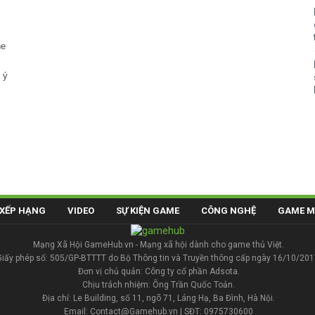
he
 ý
XẾP HẠNG
VIDEO
SỰ KIỆN GAME
CÔNG NGHỆ
GAME M
Mạng Xã Hội GameHub.vn - Mạng xã hội dành cho game thủ Việt.
Giấy phép số: 505/GP-BTTTT do Bộ Thông tin và Truyền thông cấp ngày 16/10/201
Đơn vị chủ quản: Công ty cổ phần Adsota.
Chịu trách nhiệm: Ông Trần Quốc Toản.
Địa chỉ: Le Building, số 11, ngõ 71, Láng Hạ, Ba Đình, Hà Nội.
Email: Contact@Gamehub.vn | SĐT: 0975730600