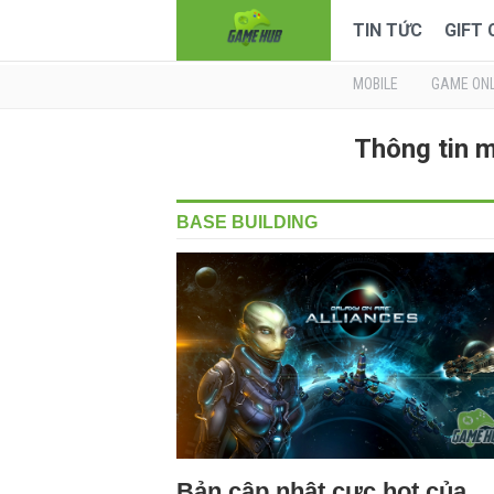
TIN TỨC
GIFT
MOBILE
GAME ONL
Thông tin 
BASE BUILDING
Bản cập nhật cực hot của