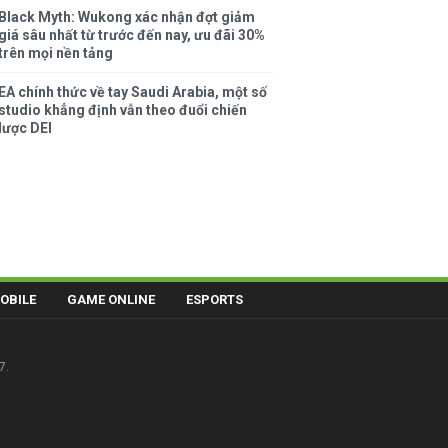
Black Myth: Wukong xác nhận đợt giảm
giá sâu nhất từ trước đến nay, ưu đãi 30%
trên mọi nền tảng
EA chính thức về tay Saudi Arabia, một số
studio khẳng định vẫn theo đuổi chiến
lược DEI
OBILE
GAME ONLINE
ESPORTS
7.