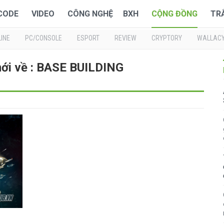
 CODE
VIDEO
CÔNG NGHỆ
BXH
CỘNG ĐỒNG
TR
INE
PC/CONSOLE
ESPORT
REVIEW
CRYPTORY
WALLAC
mới về : BASE BUILDING