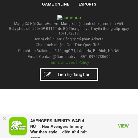
GAME ONLINE
ESPORTS
Mạng Xã Hội GameHub.vn - Mạng xã hội dành cho game thủ Việt.
Giấy phép số: 505/GP-BTTTT do Bộ Thông tin và Truyền thông cấp ngày
16/10/2017.
Đơn vị chủ quản: Công ty cổ phần Adsota.
Chịu trách nhiệm: Ông Trần Quốc Toản.
Địa chỉ: Le Building, số 11, ngõ 71, Láng Hạ, Ba Đình, Hà Nội.
Email: Contact@Gamehub.vn | SĐT: 0975730600
|
Terms of Uses
Policy
Liên hệ đăng bài
×
AVENGERS INFINITY WAR 4
VIEW
NÚT : Nếu Avengers Infinity
War theo style... điện tử 4 nút
Appota