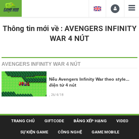
Thông tin mới về : AVENGERS INFINITY
WAR 4 NÚT
AVENGERS INFINITY WAR 4 NÚT
Nếu Avengers Infinity War theo style...
điện tử 4 nút
, 26/4/18
TRANG CHỦ
GIFTCODE
BẢNG XẾP HẠNG
VIDEO
SỰ KIỆN GAME
CÔNG NGHỆ
GAME MOBILE