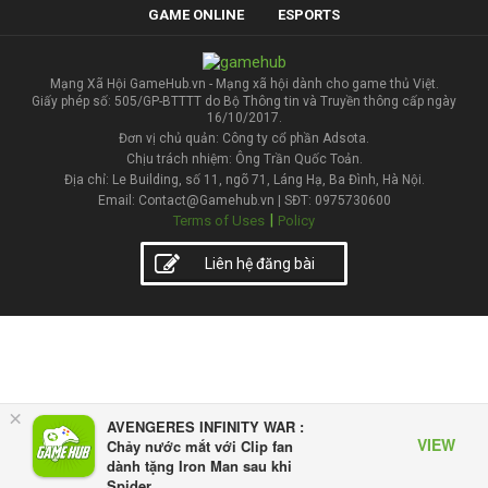
GAME ONLINE
ESPORTS
Mạng Xã Hội GameHub.vn - Mạng xã hội dành cho game thủ Việt.
Giấy phép số: 505/GP-BTTTT do Bộ Thông tin và Truyền thông cấp ngày
16/10/2017.
Đơn vị chủ quản: Công ty cổ phần Adsota.
Chịu trách nhiệm: Ông Trần Quốc Toản.
Địa chỉ: Le Building, số 11, ngõ 71, Láng Hạ, Ba Đình, Hà Nội.
Email: Contact@Gamehub.vn | SĐT: 0975730600
|
Terms of Uses
Policy
Liên hệ đăng bài
×
AVENGERES INFINITY WAR :
VIEW
Chảy nước mắt với Clip fan
dành tặng Iron Man sau khi
Spider