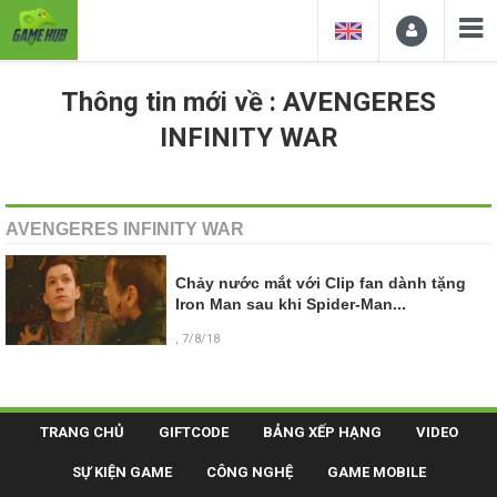
Thông tin mới về : AVENGERES
INFINITY WAR
AVENGERES INFINITY WAR
Chảy nước mắt với Clip fan dành tặng
Iron Man sau khi Spider-Man...
, 7/8/18
TRANG CHỦ
GIFTCODE
BẢNG XẾP HẠNG
VIDEO
SỰ KIỆN GAME
CÔNG NGHỆ
GAME MOBILE