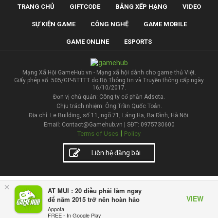
TRANG CHỦ
GIFTCODE
BẢNG XẾP HẠNG
VIDEO
SỰ KIỆN GAME
CÔNG NGHỆ
GAME MOBILE
GAME ONLINE
ESPORTS
Mạng Xã Hội GameHub.vn - Mạng xã hội dành cho game thủ Việt.
Giấy phép số: 505/GP-BTTTT do Bộ Thông tin và Truyền thông cấp ngày
16/10/2017.
Đơn vị chủ quản: Công ty cổ phần Adsota.
Chịu trách nhiệm: Ông Trần Quốc Toản.
Địa chỉ: Le Building, số 11, ngõ 71, Láng Hạ, Ba Đình, Hà Nội.
Email: Contact@Gamehub.vn | SĐT: 0975730600
|
Terms of Uses
Policy
Liên hệ đăng bài
×
AT MUI : 20 điều phải làm ngay
VIEW
để năm 2015 trở nên hoàn hảo
Appota
FREE - In Google Play