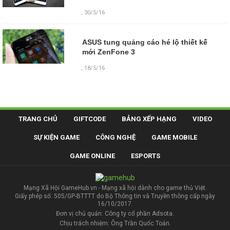
, 30/5/16
ASUS tung quảng cáo hé lộ thiết kế
mới ZenFone 3
, 18/5/16
TRANG CHỦ
GIFTCODE
BẢNG XẾP HẠNG
VIDEO
SỰ KIỆN GAME
CÔNG NGHỆ
GAME MOBILE
GAME ONLINE
ESPORTS
Mạng Xã Hội GameHub.vn - Mạng xã hội dành cho game thủ Việt.
Giấy phép số: 505/GP-BTTTT do Bộ Thông tin và Truyền thông cấp ngày
16/10/2017.
Đơn vị chủ quản: Công ty cổ phần Adsota.
Chịu trách nhiệm: Ông Trần Quốc Toản.