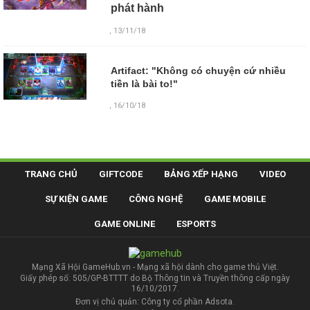
phát hành
, 13/11/18
Artifact: "Không có chuyện cứ nhiều
tiền là bài to!"
, 16/10/18
TRANG CHỦ
GIFTCODE
BẢNG XẾP HẠNG
VIDEO
SỰ KIỆN GAME
CÔNG NGHỆ
GAME MOBILE
GAME ONLINE
ESPORTS
Mạng Xã Hội GameHub.vn - Mạng xã hội dành cho game thủ Việt.
Giấy phép số: 505/GP-BTTTT do Bộ Thông tin và Truyền thông cấp ngày
16/10/2017.
Đơn vị chủ quản: Công ty cổ phần Adsota.