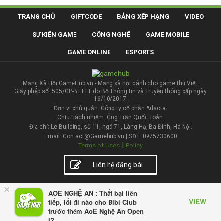
TRANG CHỦ
GIFTCODE
BẢNG XẾP HẠNG
VIDEO
SỰ KIỆN GAME
CÔNG NGHỆ
GAME MOBILE
GAME ONLINE
ESPORTS
Mạng Xã Hội GameHub.vn - Mạng xã hội dành cho game thủ Việt.
Giấy phép số: 505/GP-BTTTT do Bộ Thông tin và Truyền thông cấp ngày
16/10/2017.
Đơn vị chủ quản: Công ty cổ phần Adsota.
Chịu trách nhiệm: Ông Trần Quốc Toản.
Địa chỉ: Le Building, số 11, ngõ 71, Láng Hạ, Ba Đình, Hà Nội.
Email: Contact@Gamehub.vn | SĐT: 0975730600
|
Terms of Uses
Policy
Liên hệ đăng bài
×
AOE NGHỆ AN : Thất bại liên
VIEW
tiếp, lối đi nào cho Bibi Club
trước thềm AoE Nghệ An Open
I?