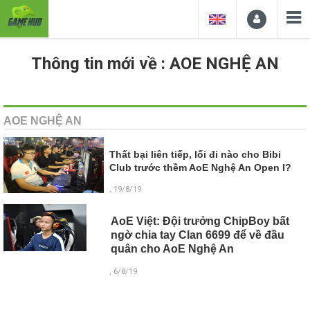
Thông tin mới về : AOE NGHỆ AN
AOE NGHỆ AN
Thất bại liên tiếp, lối đi nào cho Bibi
Club trước thềm AoE Nghệ An Open I?
, 19/8/19
AoE Việt: Đội trưởng ChipBoy bất
ngờ chia tay Clan 6699 để về đầu
quân cho AoE Nghệ An
, 6/8/19