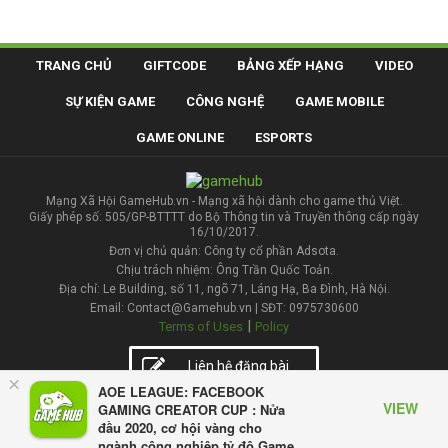
TRANG CHỦ
GIFTCODE
BẢNG XẾP HẠNG
VIDEO
SỰ KIỆN GAME
CÔNG NGHỆ
GAME MOBILE
GAME ONLINE
ESPORTS
Mạng Xã Hội GameHub.vn - Mạng xã hội dành cho game thủ Việt.
Giấy phép số: 505/GP-BTTTT do Bộ Thông tin và Truyền thông cấp ngày
16/10/2017.
Đơn vị chủ quản: Công ty cổ phần Adsota.
Chịu trách nhiệm: Ông Trần Quốc Toản.
Địa chỉ: Le Building, số 11, ngõ 71, Láng Hạ, Ba Đình, Hà Nội.
Email: Contact@Gamehub.vn | SĐT: 0975730600
|
Terms of Uses
Policy
Liên hệ đăng bài
×
AOE LEAGUE: FACEBOOK
VIEW
GAMING CREATOR CUP : Nửa
đầu 2020, cơ hội vàng cho
ngành công nghiệp tỷ đô Game