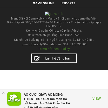
GAME ONLINE
ESPORTS
Mạng Xã Hội GameHub.vn - Mạng xã hội dành cho game thủ Việt.
Giấy phép số: 505/GP-BTTTT do Bộ Thông tin và Truyền thông cấp ngày
16/10/2017.
Đơn vị chủ quản: Công ty cổ phần Adsota.
Chịu trách nhiệm: Ông Trần Quốc Toản.
Địa chỉ: Le Building, số 11, ngõ 71, Láng Hạ, Ba Đình, Hà Nội.
Email: Contact@Gamehub.vn | SĐT: 0975730600
|
Terms of Uses
Policy
Liên hệ đăng bài
×
ÁO CƯỚI GIẤY: ÁC MỘNG
VIEW
THIÊN THU : Giải mã toàn bộ
cốt truyện Áo Cưới Giấy 6 – Hệ
quả từ tội ác ngàn năm