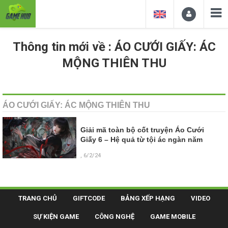
Thông tin mới về : ÁO CƯỚI GIẤY: ÁC
MỘNG THIÊN THU
ÁO CƯỚI GIẤY: ÁC MỘNG THIÊN THU
Giải mã toàn bộ cốt truyện Áo Cưới
Giấy 6 – Hệ quả từ tội ác ngàn năm
, 6/2/24
TRANG CHỦ
GIFTCODE
BẢNG XẾP HẠNG
VIDEO
SỰ KIỆN GAME
CÔNG NGHỆ
GAME MOBILE