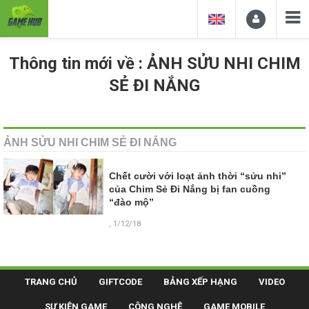
Thông tin mới về : ẢNH SỬU NHI CHIM
SẺ ĐI NẮNG
ẢNH SỬU NHI CHIM SẺ ĐI NẮNG
Chết cười với loạt ảnh thời “sửu nhi”
của Chim Sẻ Đi Nắng bị fan cuồng
“đào mộ”
, 1/12/18
TRANG CHỦ
GIFTCODE
BẢNG XẾP HẠNG
VIDEO
SỰ KIỆN GAME
CÔNG NGHỆ
GAME MOBILE