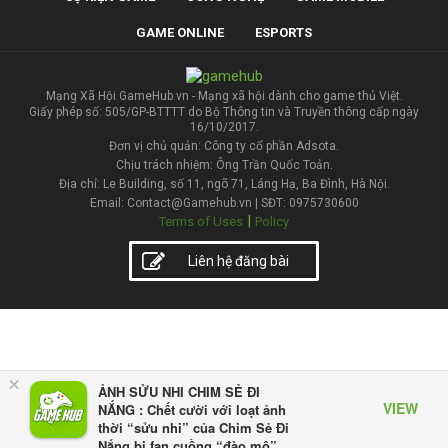
GAME ONLINE
ESPORTS
Mạng Xã Hội GameHub.vn - Mạng xã hội dành cho game thủ Việt.
Giấy phép số: 505/GP-BTTTT do Bộ Thông tin và Truyền thông cấp ngày
16/10/2017.
Đơn vị chủ quản: Công ty cổ phần Adsota.
Chịu trách nhiệm: Ông Trần Quốc Toản.
Địa chỉ: Le Building, số 11, ngõ 71, Láng Hạ, Ba Đình, Hà Nội.
Email: Contact@Gamehub.vn | SĐT: 0975730600
|
Terms of Uses
Policy
Liên hệ đăng bài
×
ẢNH SỬU NHI CHIM SẺ ĐI
VIEW
NẮNG : Chết cười với loạt ảnh
thời “sửu nhi” của Chim Sẻ Đi
Nắng bị fan cuồng “đào mộ”