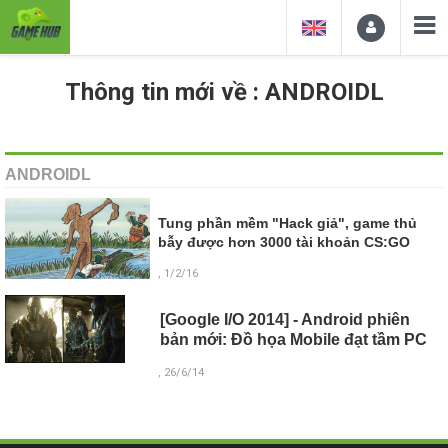
Thông tin mới về : ANDROIDL
ANDROIDL
Tung phần mềm "Hack giả", game thủ
bẫy được hơn 3000 tài khoản CS:GO
, 1/2/16
[Google I/O 2014] - Android phiên
bản mới: Đồ họa Mobile đạt tầm PC
, 26/6/14