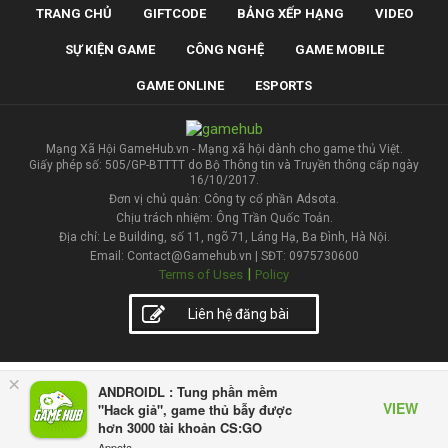
TRANG CHỦ
GIFTCODE
BẢNG XẾP HẠNG
VIDEO
SỰ KIỆN GAME
CÔNG NGHỆ
GAME MOBILE
GAME ONLINE
ESPORTS
Mạng Xã Hội GameHub.vn - Mạng xã hội dành cho game thủ Việt.
Giấy phép số: 505/GP-BTTTT do Bộ Thông tin và Truyền thông cấp ngày
16/10/2017.
Đơn vị chủ quản: Công ty cổ phần Adsota.
Chịu trách nhiệm: Ông Trần Quốc Toản.
Địa chỉ: Le Building, số 11, ngõ 71, Láng Hạ, Ba Đình, Hà Nội.
Email: Contact@Gamehub.vn | SĐT: 0975730600
|
Terms of Uses
Policy
Liên hệ đăng bài
×
ANDROIDL : Tung phần mềm
VIEW
"Hack giả", game thủ bẫy được
hơn 3000 tài khoản CS:GO
Appota