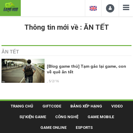
Thông tin mới về : ĂN TẾT
ĂN TẾT
[Blog game thủ] Tạm gác lại game, con
về quê ăn tết
, 5/2/16
TRANG CHỦ
GIFTCODE
BẢNG XẾP HẠNG
VIDEO
SỰ KIỆN GAME
CÔNG NGHỆ
GAME MOBILE
GAME ONLINE
ESPORTS