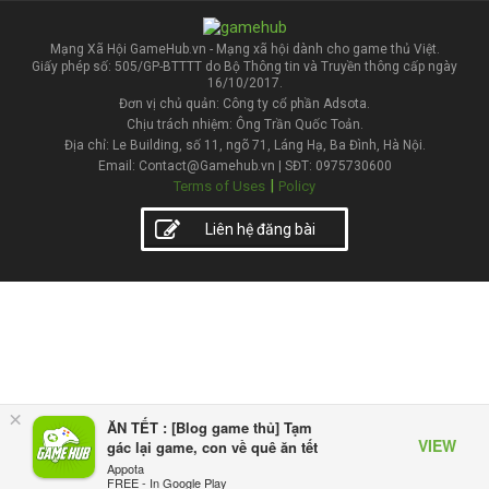
Mạng Xã Hội GameHub.vn - Mạng xã hội dành cho game thủ Việt.
Giấy phép số: 505/GP-BTTTT do Bộ Thông tin và Truyền thông cấp ngày
16/10/2017.
Đơn vị chủ quản: Công ty cổ phần Adsota.
Chịu trách nhiệm: Ông Trần Quốc Toản.
Địa chỉ: Le Building, số 11, ngõ 71, Láng Hạ, Ba Đình, Hà Nội.
Email: Contact@Gamehub.vn | SĐT: 0975730600
|
Terms of Uses
Policy
Liên hệ đăng bài
×
ĂN TẾT : [Blog game thủ] Tạm
VIEW
gác lại game, con về quê ăn tết
Appota
FREE - In Google Play