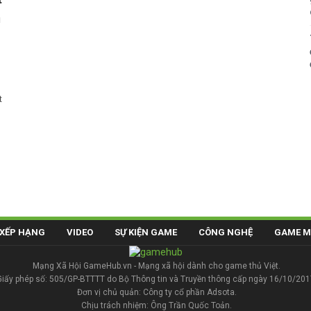
n
t
XẾP HẠNG
VIDEO
SỰ KIỆN GAME
CÔNG NGHỆ
GAME M
Mạng Xã Hội GameHub.vn - Mạng xã hội dành cho game thủ Việt.
Giấy phép số: 505/GP-BTTTT do Bộ Thông tin và Truyền thông cấp ngày 16/10/201
Đơn vị chủ quản: Công ty cổ phần Adsota.
Chịu trách nhiệm: Ông Trần Quốc Toản.