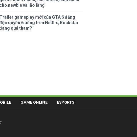
cho newbie và lão làng
Trailer gameplay mới của GTA 6 đăng
độc quyền 6 tiếng trên Netflix, Rockstar
đang quá tham?
OBILE
GAME ONLINE
ESPORTS
7.