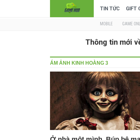
TIN TỨC
GIFT
MOBILE
GAME ONL
Thông tin mới 
ÁM ẢNH KINH HOÀNG 3
Ở nhà một mình, Búp bê m