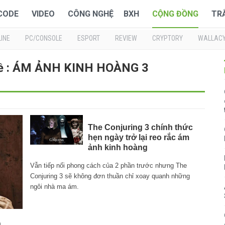
 CODE
VIDEO
CÔNG NGHỆ
BXH
CỘNG ĐỒNG
TR
INE
PC/CONSOLE
ESPORT
REVIEW
CRYPTORY
WALLAC
về : ÁM ẢNH KINH HOÀNG 3
The Conjuring 3 chính thức
hẹn ngày trở lại reo rắc ám
ảnh kinh hoàng
Vẫn tiếp nối phong cách của 2 phần trước nhưng The
Conjuring 3 sẽ không đơn thuần chỉ xoay quanh những
ngôi nhà ma ám.
a