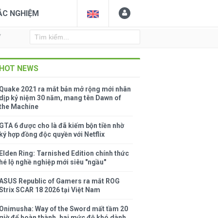
ẮC NGHIỆM
Y
HOT NEWS
Quake 2021 ra mắt bản mở rộng mới nhân
dịp kỷ niệm 30 năm, mang tên Dawn of
the Machine
GTA 6 được cho là đã kiếm bộn tiền nhờ
ký hợp đồng độc quyền với Netflix
Elden Ring: Tarnished Edition chính thức
hé lộ nghề nghiệp mới siêu "ngầu"
ASUS Republic of Gamers ra mắt ROG
Strix SCAR 18 2026 tại Việt Nam
Onimusha: Way of the Sword mất tầm 20
giờ để hoàn thành, hai mức độ khó dành