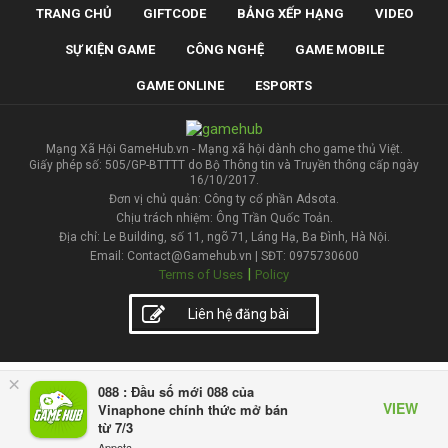
TRANG CHỦ
GIFTCODE
BẢNG XẾP HẠNG
VIDEO
SỰ KIỆN GAME
CÔNG NGHỆ
GAME MOBILE
GAME ONLINE
ESPORTS
Mạng Xã Hội GameHub.vn - Mạng xã hội dành cho game thủ Việt.
Giấy phép số: 505/GP-BTTTT do Bộ Thông tin và Truyền thông cấp ngày
16/10/2017.
Đơn vị chủ quản: Công ty cổ phần Adsota.
Chịu trách nhiệm: Ông Trần Quốc Toản.
Địa chỉ: Le Building, số 11, ngõ 71, Láng Hạ, Ba Đình, Hà Nội.
Email: Contact@Gamehub.vn | SĐT: 0975730600
|
Terms of Uses
Policy
Liên hệ đăng bài
×
088 : Đầu số mới 088 của
VIEW
Vinaphone chính thức mở bán
từ 7/3
Appota