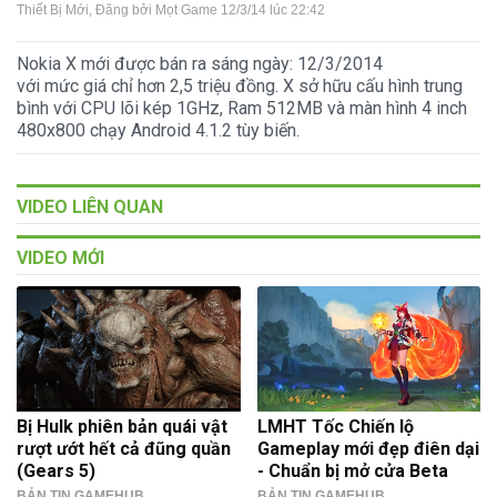
Thiết Bị Mới
, Đăng bởi
Mọt Game
12/3/14 lúc 22:42
Nokia X mới được bán ra sáng ngày: 12/3/2014
với mức giá chỉ hơn 2,5 triệu đồng. X sở hữu cấu hình trung
bình với CPU lõi kép 1GHz, Ram 512MB và màn hình 4 inch
480x800 chạy Android 4.1.2 tùy biến.
VIDEO LIÊN QUAN
VIDEO MỚI
Bị Hulk phiên bản quái vật
LMHT Tốc Chiến lộ
rượt ướt hết cả đũng quần
Gameplay mới đẹp điên dại
(Gears 5)
- Chuẩn bị mở cửa Beta
BẢN TIN GAMEHUB
BẢN TIN GAMEHUB