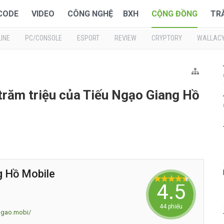
 CODE
VIDEO
CÔNG NGHỆ
BXH
CỘNG ĐỒNG
TR
INE
PC/CONSOLE
ESPORT
REVIEW
CRYPTORY
WALLAC
 trăm triệu của Tiếu Ngạo Giang Hồ
g Hồ Mobile
4.5
44 phiếu
ngao.mobi/