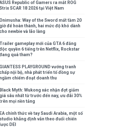
ASUS Republic of Gamers ra mắt ROG
Strix SCAR 18 2026 tại Việt Nam
Onimusha: Way of the Sword mất tầm 20
giờ để hoàn thành, hai mức độ khó dành
cho newbie và lão làng
Trailer gameplay mới của GTA 6 đăng
độc quyền 6 tiếng trên Netflix, Rockstar
đang quá tham?
GIANTESS PLAYGROUND vướng tranh
chấp nội bộ, nhà phát triển tố đồng sự
ngầm chiếm đoạt doanh thu
Black Myth: Wukong xác nhận đợt giảm
giá sâu nhất từ trước đến nay, ưu đãi 30%
trên mọi nền tảng
EA chính thức về tay Saudi Arabia, một số
studio khẳng định vẫn theo đuổi chiến
lược DEI