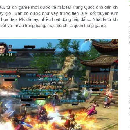
âu, từ khi game mới được ra mắt tại Trung Quốc cho đến khi
ây giờ. Gắn bó được như vậy trước tiên là vì cốt truyện Kim
 họa đẹp, PK đã tay, nhiều hoạt động hấp dẫn... Nhất là từ khi
hiết với nhau trong bang, mặc dù chỉ là quen trong game.