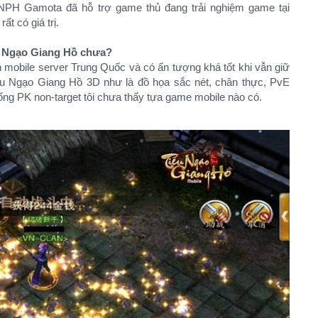
ết NPH Gamota đã hỗ trợ game thủ đang trải nghiệm game tại
ất có giá trị.
u Ngạo Giang Hồ chưa?
 mobile server Trung Quốc và có ấn tượng khá tốt khi vẫn giữ
u Ngạo Giang Hồ 3D như là đồ họa sắc nét, chân thực, PvE
thống PK non-target tôi chưa thấy tựa game mobile nào có.