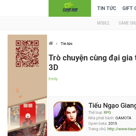
TIN TỨC
GIFT
MOBILE
GAME ONL
Tin tức
Trò chuyện cùng đại gia
3D
Emily
Tiếu Ngạo Gian
Thể loại:
RPG
Nhà phát hành:
GAMOTA
Open beta:
2015
Trang chủ:
http://www.tieu