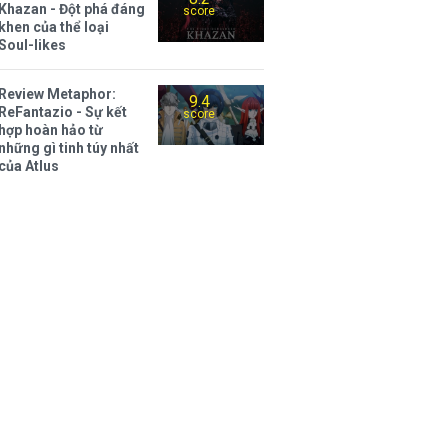
Khazan - Đột phá đáng
score
khen của thể loại
Soul-likes
Review Metaphor:
9.4
ReFantazio - Sự kết
score
hợp hoàn hảo từ
những gì tinh túy nhất
của Atlus