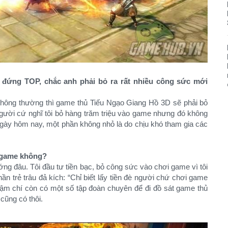
 đứng TOP, chắc anh phải bỏ ra rất nhiều công sức mới
hông thường thì game thủ Tiếu Ngạo Giang Hồ 3D sẽ phải bỏ
người cứ nghĩ tôi bỏ hàng trăm triệu vào game nhưng đó không
 ngày hôm nay, một phần không nhỏ là do chịu khó tham gia các
i game không?
ng đâu. Tôi đầu tư tiền bạc, bỏ công sức vào chơi game vì tôi
ần trẻ trâu đả kích: “Chỉ biết lấy tiền đè người chứ chơi game
Thậm chí còn có một số tập đoàn chuyên để đi đồ sát game thủ
cũng có thôi.