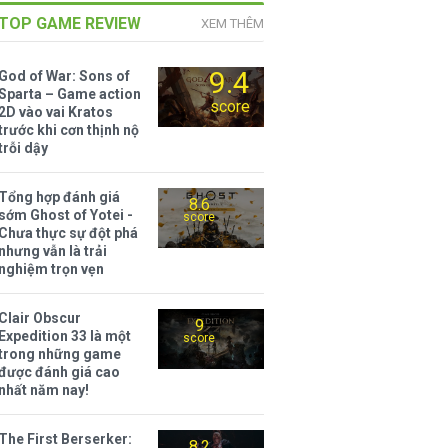
TOP GAME REVIEW
XEM THÊM
9.4
God of War: Sons of
Sparta – Game action
score
2D vào vai Kratos
trước khi cơn thịnh nộ
trỗi dậy
Tổng hợp đánh giá
8.6
sớm Ghost of Yotei -
score
Chưa thực sự đột phá
nhưng vẫn là trải
nghiệm trọn vẹn
Clair Obscur
9
Expedition 33 là một
score
trong những game
được đánh giá cao
nhất năm nay!
The First Berserker:
8.2