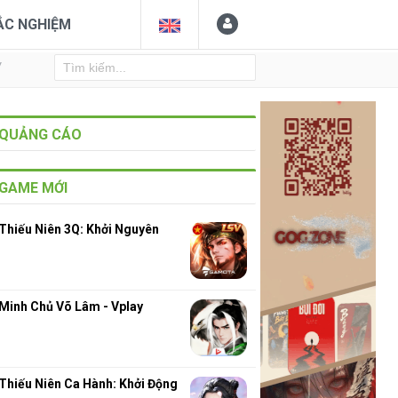
ẮC NGHIỆM
Y
QUẢNG CÁO
GAME MỚI
Thiếu Niên 3Q: Khởi Nguyên
Minh Chủ Võ Lâm - Vplay
Thiếu Niên Ca Hành: Khởi Động