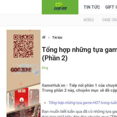
TIN TỨC
GIFT
MOBILE
GAME ONL
Tin tức
Tổng hợp những tựa gam
(Phần 2)
King
GameHub.vn - Tiếp nối phần 1 của chuyê
Trong phần 2 này, chuyên mục sẽ đề cập
Tổng hợp những tựa game HOT trong tuần 
Bạn muốn biết tuần qua đã có những tựa g
thời gian tới? Hãy đón đọc chuyên mục
"Tổn