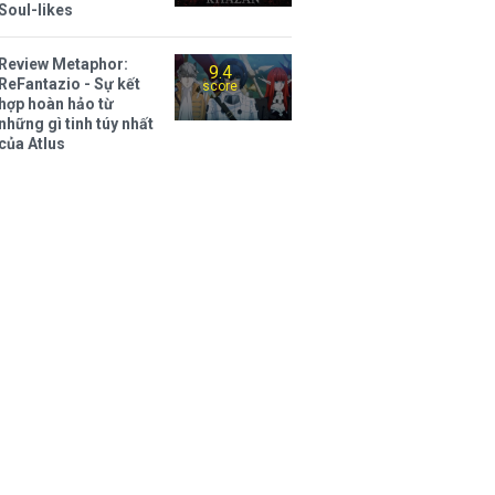
Soul-likes
Review Metaphor:
9.4
ReFantazio - Sự kết
score
hợp hoàn hảo từ
những gì tinh túy nhất
của Atlus