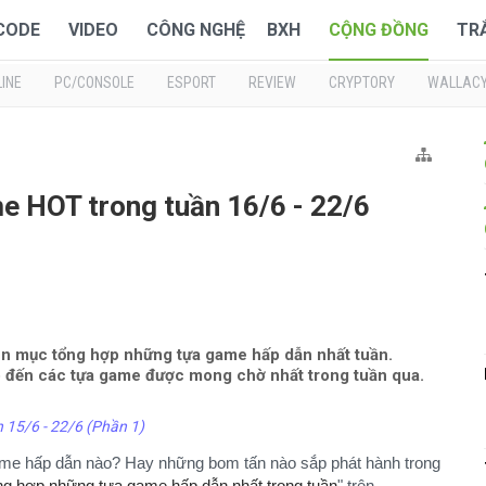
 CODE
VIDEO
CÔNG NGHỆ
BXH
CỘNG ĐỒNG
TR
INE
PC/CONSOLE
ESPORT
REVIEW
CRYPTORY
WALLAC
e HOT trong tuần 16/6 - 22/6
n mục tổng hợp những tựa game hấp dẫn nhất tuần.
 đến các tựa game được mong chờ nhất trong tuần qua.
15/6 - 22/6 (Phần 1)
ame hấp dẫn nào? Hay những bom tấn nào sắp phát hành trong
g hợp những tựa game hấp dẫn nhất trong tuần
" trên