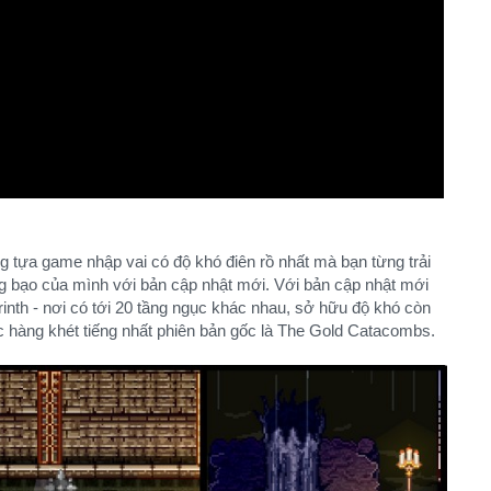
g tựa game nhập vai có độ khó điên rồ nhất mà bạn từng trải
ồng bạo của mình với bản cập nhật mới. Với bản cập nhật mới
inth - nơi có tới 20 tầng ngục khác nhau, sở hữu độ khó còn
 hàng khét tiếng nhất phiên bản gốc là The Gold Catacombs.