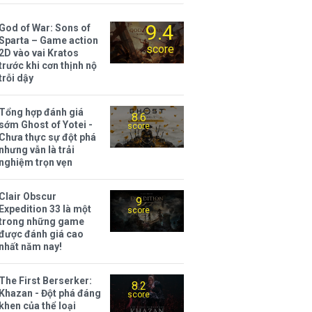
9.4
God of War: Sons of
Sparta – Game action
score
2D vào vai Kratos
trước khi cơn thịnh nộ
trỗi dậy
Tổng hợp đánh giá
8.6
sớm Ghost of Yotei -
score
Chưa thực sự đột phá
nhưng vẫn là trải
nghiệm trọn vẹn
Clair Obscur
9
Expedition 33 là một
score
trong những game
được đánh giá cao
nhất năm nay!
The First Berserker:
8.2
Khazan - Đột phá đáng
score
khen của thể loại