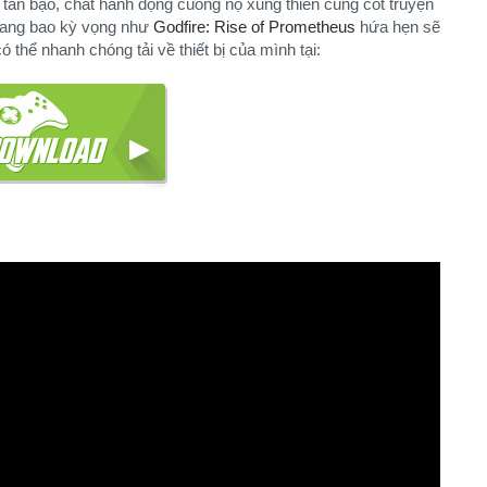
tàn bạo, chất hành động cuồng nộ xung thiên cùng cốt truyện
mang bao kỳ vọng như
Godfire: Rise of Prometheus
hứa hẹn sẽ
ó thể nhanh chóng tải về thiết bị của mình tại: