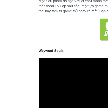
Một siêu phẩm đồ họa với lối chơi mạnh mẽ 
thần thoại Hy Lạp sâu sắc, một tựa game 
thổi bay tâm trí game thủ ngày ra mắt. Bạn c
Wayward Souls