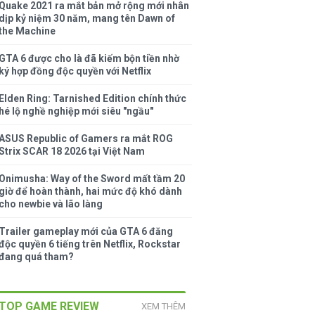
Quake 2021 ra mắt bản mở rộng mới nhân
dịp kỷ niệm 30 năm, mang tên Dawn of
the Machine
GTA 6 được cho là đã kiếm bộn tiền nhờ
ký hợp đồng độc quyền với Netflix
Elden Ring: Tarnished Edition chính thức
hé lộ nghề nghiệp mới siêu "ngầu"
ASUS Republic of Gamers ra mắt ROG
Strix SCAR 18 2026 tại Việt Nam
Onimusha: Way of the Sword mất tầm 20
giờ để hoàn thành, hai mức độ khó dành
cho newbie và lão làng
Trailer gameplay mới của GTA 6 đăng
độc quyền 6 tiếng trên Netflix, Rockstar
đang quá tham?
TOP GAME REVIEW
XEM THÊM