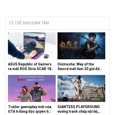
CÓ THỂ BẠN QUAN TÂM
ASUS Republic of Gamers
Onimusha: Way of the
ra mắt ROG Strix SCAR 18
Sword mất tầm 20 giờ để
2026 tại Việt Nam
hoàn thành, hai mức độ khó
dành cho newbie và lão làng
Trailer gameplay mới của
GIANTESS PLAYGROUND
GTA 6 đăng độc quyền 6
vướng tranh chấp nội bộ,