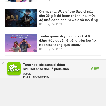
Onimusha: Way of the Sword mất
tầm 20 giờ để hoàn thành, hai mức
độ khó dành cho newbie và lão làng
Hôm nay lúc 10:27
Trailer gameplay mới của GTA 6
đăng độc quyền 6 tiếng trên Netflix,
Rockstar đang quá tham?
Hôm nay lúc 10:15
GIANTESS PLAYGROUND vướng
×
Tổng hợp các game di động
tranh chấp nội bộ, nhà phát triển tố
VIEW
siêu hot chào đón lễ phục sinh
đồng sự ngầm chiếm đoạt doanh
Appota
thu
FREE - In Google Play
Hôm qua, lúc 08:50
Black Myth: Wukong xác nhận đợt
giảm giá sâu nhất từ trước đến nay,
ưu đãi 30% trên mọi nền tảng
Hôm qua, lúc 08:42