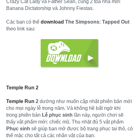
Crazy Cat Lady và Father Sean, cùng 2 tòa nhà mới
Banana Dictatorship và Johnny Fiestas.
Các bạn có thể
download
The Simpsons: Tapped Out
theo link sau:
Temple Run 2
Temple Run
2
dường như muốn cập nhật phiên bản mới
cho mọi ngày lễ trong năm. Và không hề bất ngờ khi
trong phiên bản
Lễ phục sinh
lần này, người chơi sẽ
thấy vật phẩm mới: chiếc mũ. Thu nhặt đủ 5 vật phẩm
Phục sinh
sẽ giúp bạn mở được bộ trang phục tai thỏ, có
thể mặc cho tất cả các nhân vật của bạn.