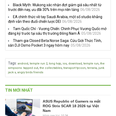
tiếng trên Netflix, Rockstar
nhà phát triển tố đồng sự
Black Myth: Wukong xác nhận đợt giảm giá sâu nhất từ
đang quá tham?
ngầm chiếm đoạt doanh thu
trước đến nay, ưu đãi 30% trên mọi nền tảng
06/08/2026
EA chính thức về tay Saudi Arabia, một số studio khẳng
định vẫn theo đuổi chiến lược DEI
06/08/2026
Tam Quốc Chí - Vương Chiến: Chinh Phục Vương Quốc mở
đăng ký trước tại sáu thị trường Đông Nam Á
05/08/2026
Tham gia Closed Beta Norse Saga: Cửu Giới Thức Tỉnh,
săn DJI Osmo Pocket 3 ngay hôm nay
05/08/2026
Tags
:
,
,
,
,
,
,
android
temple run 2
tong hợp
ios
download
temple run
the
,
,
,
,
simpsons: tapped out
the collectables
transport tycoon
terraria
junk
,
jack x
angry birds friends
TIN MỚI NHẤT
ASUS Republic of Gamers ra mắt
ROG Strix SCAR 18 2026 tại Việt
Nam
Hôm nay lúc 10:34