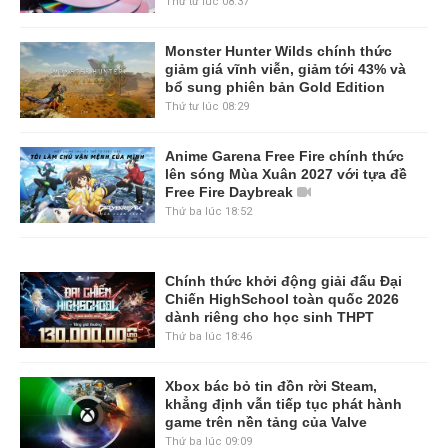
Thứ tư lúc 08:37
Monster Hunter Wilds chính thức
giảm giá vĩnh viễn, giảm tới 43% và
bổ sung phiên bản Gold Edition
Thứ tư lúc 08:29
Anime Garena Free Fire chính thức
lên sóng Mùa Xuân 2027 với tựa đề
Free Fire Daybreak
Thứ ba lúc 18:52
Chính thức khởi động giải đấu Đại
Chiến HighSchool toàn quốc 2026
dành riêng cho học sinh THPT
Thứ ba lúc 18:46
Xbox bác bỏ tin đồn rời Steam,
khẳng định vẫn tiếp tục phát hành
game trên nền tảng của Valve
Thứ ba lúc 09:09