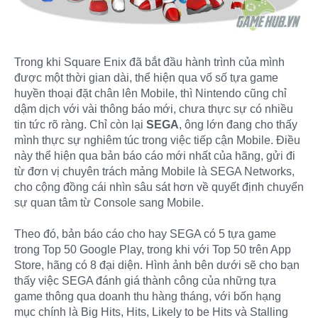
Trong khi Square Enix đã bắt đầu hành trình của mình
được một thời gian dài, thể hiện qua vố số tựa game
huyền thoại đặt chân lên Mobile, thì Nintendo cũng chỉ
dậm dịch với vài thông báo mới, chưa thực sự có nhiều
tin tức rõ ràng. Chỉ còn lại
SEGA
, ông lớn đang cho thấy
mình thực sự nghiêm túc trong việc tiếp cận Mobile. Điều
này thể hiện qua bản báo cáo mới nhất của hãng, gửi đi
từ đơn vị chuyên trách mảng Mobile là SEGA Networks,
cho cộng đồng cái nhìn sâu sát hơn về quyết định chuyển
sự quan tâm từ Console sang Mobile.
Theo đó, bản báo cáo cho hay SEGA có 5 tựa game
trong Top 50 Google Play, trong khi với Top 50 trên App
Store, hãng có 8 đại diện. Hình ảnh bên dưới sẽ cho bạn
thấy việc SEGA đánh giá thành công của những tựa
game thông qua doanh thu hàng tháng, với bốn hạng
mục chính là Big Hits, Hits, Likely to be Hits và Stalling