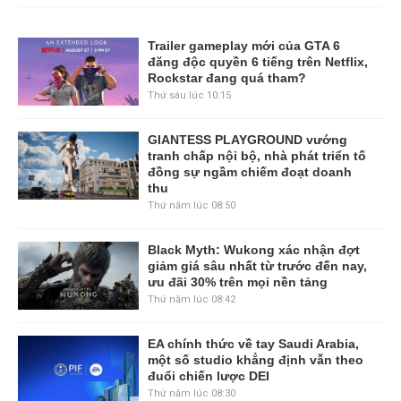
Trailer gameplay mới của GTA 6
đăng độc quyền 6 tiếng trên Netflix,
Rockstar đang quá tham?
Thứ sáu lúc 10:15
GIANTESS PLAYGROUND vướng
tranh chấp nội bộ, nhà phát triển tố
đồng sự ngầm chiếm đoạt doanh
thu
Thứ năm lúc 08:50
Black Myth: Wukong xác nhận đợt
giảm giá sâu nhất từ trước đến nay,
ưu đãi 30% trên mọi nền tảng
Thứ năm lúc 08:42
EA chính thức về tay Saudi Arabia,
một số studio khẳng định vẫn theo
đuổi chiến lược DEI
Thứ năm lúc 08:30