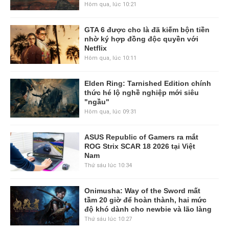
Hôm qua, lúc 10:21
GTA 6 được cho là đã kiếm bộn tiền
nhờ ký hợp đồng độc quyền với
Netflix
Hôm qua, lúc 10:11
Elden Ring: Tarnished Edition chính
thức hé lộ nghề nghiệp mới siêu
"ngầu"
Hôm qua, lúc 09:31
ASUS Republic of Gamers ra mắt
ROG Strix SCAR 18 2026 tại Việt
Nam
Thứ sáu lúc 10:34
Onimusha: Way of the Sword mất
tầm 20 giờ để hoàn thành, hai mức
độ khó dành cho newbie và lão làng
Thứ sáu lúc 10:27