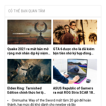
CÓ THỂ BẠN QUAN TÂM
Quake 2021 ra mắt bản mở
GTA 6 được cho là đã kiếm
rộng mới nhân dịp kỷ niệm
bộn tiền nhờ ký hợp đồng
30 năm, mang tên Dawn of
độc quyền với Netflix
the Machine
Elden Ring: Tarnished
ASUS Republic of Gamers
Edition chính thức hé lộ
ra mắt ROG Strix SCAR 18
nghề nghiệp mới siêu "ngầu"
2026 tại Việt Nam
Onimusha: Way of the Sword mất tầm 20 giờ để hoàn
thành, hai mức độ khó dành cho newbie và lão