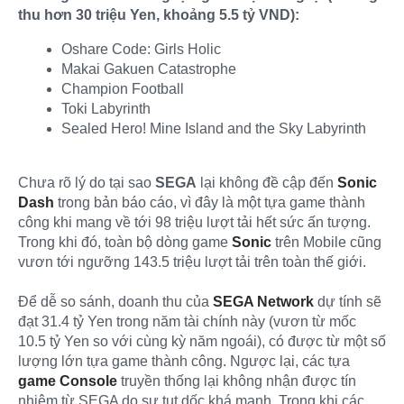
thu hơn 30 triệu Yen, khoảng 5.5 tỷ VND):
Oshare Code: Girls Holic
Makai Gakuen Catastrophe
Champion Football
Toki Labyrinth
Sealed Hero! Mine Island and the Sky Labyrinth
Chưa rõ lý do tại sao
SEGA
lại không đề cập đến
Sonic
Dash
trong bản báo cáo, vì đây là một tựa game thành
công khi mang về tới 98 triệu lượt tải hết sức ấn tượng.
Trong khi đó, toàn bộ dòng game
Sonic
trên Mobile cũng
vươn tới ngưỡng 143.5 triệu lượt tải trên toàn thế giới.
Để dễ so sánh, doanh thu của
SEGA Network
dự tính sẽ
đạt 31.4 tỷ Yen trong năm tài chính này (vươn từ mốc
10.5 tỷ Yen so với cùng kỳ năm ngoái), có được từ một số
lượng lớn tựa game thành công. Ngược lại, các tựa
game Console
truyền thống lại không nhận được tín
nhiệm từ SEGA do sự tụt dốc khá mạnh. Trong khi các