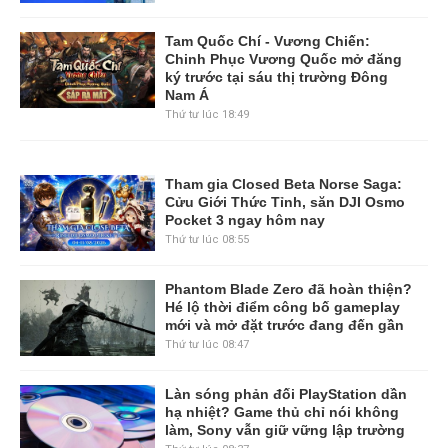
Tam Quốc Chí - Vương Chiến:
Chinh Phục Vương Quốc mở đăng
ký trước tại sáu thị trường Đông
Nam Á
Thứ tư lúc 18:49
Tham gia Closed Beta Norse Saga:
Cửu Giới Thức Tỉnh, săn DJI Osmo
Pocket 3 ngay hôm nay
Thứ tư lúc 08:55
Phantom Blade Zero đã hoàn thiện?
Hé lộ thời điểm công bố gameplay
mới và mở đặt trước đang đến gần
Thứ tư lúc 08:47
Làn sóng phản đối PlayStation dần
hạ nhiệt? Game thủ chỉ nói không
làm, Sony vẫn giữ vững lập trường