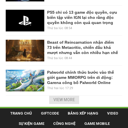
PS5 chỉ có 13 game độc quyền, cựu
biên tập viên IGN lại cho rằng độc
quyền không còn quá quan trọng
Thứ ba lúc 08:54
Beast of Reincarnation nhận điểm
73 trên Metacritic, chiến đấu khá
mượt nhưng vẫn còn nhiều hạn chế
Thứ ba lúc 08:44
Palworld chính thức bước vào thế
giới game MMORPG trên di động:
Garena công bố Palworld Online
Thứ hai lúc 17:29
VIEW MORE
TRANG CHỦ
GIFTCODE
BẢNG XẾP HẠNG
VIDEO
SỰ KIỆN GAME
CÔNG NGHỆ
GAME MOBILE