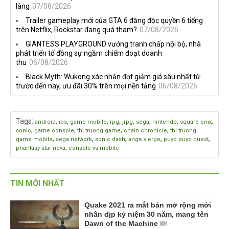
làng
07/08/2026
Trailer gameplay mới của GTA 6 đăng độc quyền 6 tiếng
trên Netflix, Rockstar đang quá tham?
07/08/2026
GIANTESS PLAYGROUND vướng tranh chấp nội bộ, nhà
phát triển tố đồng sự ngầm chiếm đoạt doanh
thu
06/08/2026
Black Myth: Wukong xác nhận đợt giảm giá sâu nhất từ
trước đến nay, ưu đãi 30% trên mọi nền tảng
06/08/2026
Tags
:
,
,
,
,
,
,
,
,
android
ios
game mobile
rpg
jrpg
sega
nintendo
square enix
,
,
,
,
sonic
game console
thi truong game
chain chronicle
thi truong
,
,
,
,
,
game mobile
sega network
sonic dash
ange vierge
puyo puyo quest
,
phantasy star nova
console vs mobile
TIN MỚI NHẤT
Quake 2021 ra mắt bản mở rộng mới
nhân dịp kỷ niệm 30 năm, mang tên
Dawn of the Machine