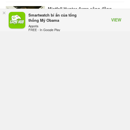
Mistfall Hunter được cộng đồng
×
quốc tế khen ngợi nhờ lối chơi thú
Smartwatch bí ẩn của tổng
VIEW
vị và tạo hình nhân vật nữ hợp mắt
thống Mỹ Obama
Thứ hai lúc 10:13
Appota
FREE - In Google Play
VIEW MORE
TRANG CHỦ
GIFTCODE
BẢNG XẾP HẠNG
VIDEO
SỰ KIỆN GAME
CÔNG NGHỆ
GAME MOBILE
GAME ONLINE
ESPORTS
Mạng Xã Hội GameHub.vn - Mạng xã hội dành cho game thủ Việt.
Giấy phép số: 505/GP-BTTTT do Bộ Thông tin và Truyền thông cấp ngày
16/10/2017.
Đơn vị chủ quản: Công ty cổ phần Adsota.
Chịu trách nhiệm: Ông Trần Quốc Toản.
Địa chỉ: Le Building, số 11, ngõ 71, Láng Hạ, Ba Đình, Hà Nội.
Email: Contact@Gamehub.vn | SĐT: 0975730600
|
Terms of Uses
Policy