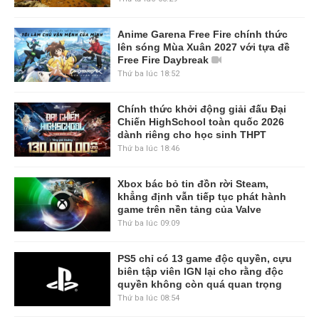
Anime Garena Free Fire chính thức
lên sóng Mùa Xuân 2027 với tựa đề
Free Fire Daybreak
Thứ ba lúc 18:52
Chính thức khởi động giải đấu Đại
Chiến HighSchool toàn quốc 2026
dành riêng cho học sinh THPT
Thứ ba lúc 18:46
Xbox bác bỏ tin đồn rời Steam,
khẳng định vẫn tiếp tục phát hành
game trên nền tảng của Valve
Thứ ba lúc 09:09
PS5 chỉ có 13 game độc quyền, cựu
biên tập viên IGN lại cho rằng độc
quyền không còn quá quan trọng
Thứ ba lúc 08:54