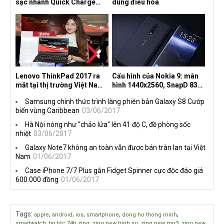
sạc nhanh Quick Charge
dùng điều hòa
4.0+
Lenovo ThinkPad 2017 ra
Cấu hình của Nokia 9: màn
mắt tại thị trường Việt Nam,
hình 1440x2560, SnapD 835,
giá từ 27 triệu đồng
camera kép 13MP, 4G RAM
Samsung chính thức trình làng phiên bản Galaxy S8 Cướp
biển vùng Caribbean
03/06/2017
Hà Nội nóng như "chảo lửa" lên 41 độ C, đề phòng sốc
nhiệt
03/06/2017
Galaxy Note7 không an toàn vẫn được bán tràn lan tại Việt
Nam
01/06/2017
Case iPhone 7/7 Plus gắn Fidget Spinner cực độc đáo giá
600.000 đồng
01/06/2017
Tags
:
,
,
,
,
,
apple
android
ios
smartphone
dong ho thong minh
,
,
,
,
smartwatch
tin tức 24h zing
zing new hinh su
zing new mp3
zing new