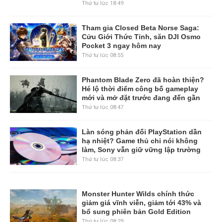
Thứ tư lúc 18:49
Tham gia Closed Beta Norse Saga:
Cửu Giới Thức Tỉnh, săn DJI Osmo
Pocket 3 ngay hôm nay
Thứ tư lúc 08:55
Phantom Blade Zero đã hoàn thiện?
Hé lộ thời điểm công bố gameplay
mới và mở đặt trước đang đến gần
Thứ tư lúc 08:47
Làn sóng phản đối PlayStation dần
hạ nhiệt? Game thủ chỉ nói không
làm, Sony vẫn giữ vững lập trường
Thứ tư lúc 08:37
Monster Hunter Wilds chính thức
giảm giá vĩnh viễn, giảm tới 43% và
bổ sung phiên bản Gold Edition
Thứ tư lúc 08:29