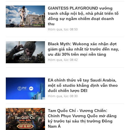
GIANTESS PLAYGROUND vướng
tranh chấp nội bộ, nhà phát triển tố
đồng sự ngầm chiếm đoạt doanh
thu
Hôm qua, lúc 08:50
Black Myth: Wukong xác nhận đợt
giảm giá sâu nhất từ trước đến nay,
ưu đãi 30% trên mọi nền tảng
Hôm qua, lúc 08:42
EA chính thức về tay Saudi Arabia,
một số studio khẳng định vẫn theo
đuổi chiến lược DEI
Hôm qua, lúc 08:30
Tam Quốc Chí - Vương Chiến:
Chinh Phục Vương Quốc mở đăng
ký trước tại sáu thị trường Đông
Nam Á