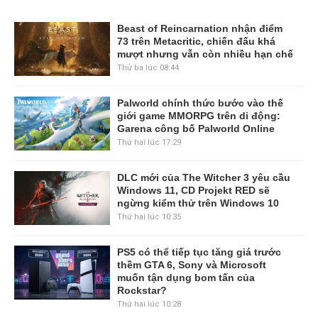
Beast of Reincarnation nhận điểm
73 trên Metacritic, chiến đấu khá
mượt nhưng vẫn còn nhiều hạn chế
Thứ ba lúc 08:44
Palworld chính thức bước vào thế
giới game MMORPG trên di động:
Garena công bố Palworld Online
Thứ hai lúc 17:29
DLC mới của The Witcher 3 yêu cầu
Windows 11, CD Projekt RED sẽ
ngừng kiểm thử trên Windows 10
Thứ hai lúc 10:35
PS5 có thể tiếp tục tăng giá trước
thềm GTA 6, Sony và Microsoft
muốn tận dụng bom tấn của
Rockstar?
Thứ hai lúc 10:28