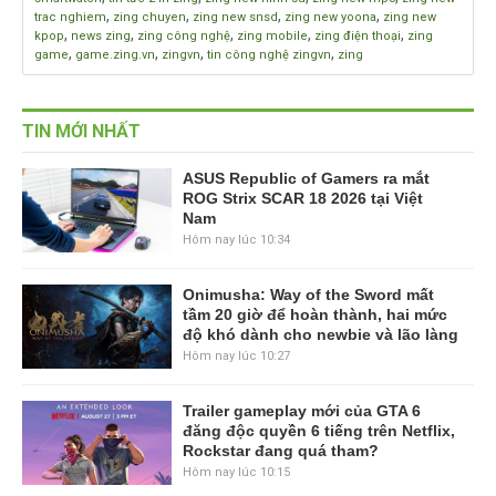
,
,
,
,
trac nghiem
zing chuyen
zing new snsd
zing new yoona
zing new
,
,
,
,
,
kpop
news zing
zing công nghệ
zing mobile
zing điện thoại
zing
,
,
,
,
game
game.zing.vn
zingvn
tin công nghệ zingvn
zing
TIN MỚI NHẤT
ASUS Republic of Gamers ra mắt
ROG Strix SCAR 18 2026 tại Việt
Nam
Hôm nay lúc 10:34
Onimusha: Way of the Sword mất
tầm 20 giờ để hoàn thành, hai mức
độ khó dành cho newbie và lão làng
Hôm nay lúc 10:27
Trailer gameplay mới của GTA 6
đăng độc quyền 6 tiếng trên Netflix,
Rockstar đang quá tham?
Hôm nay lúc 10:15