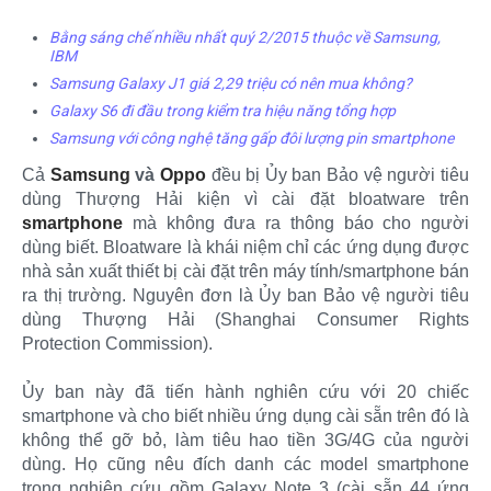
Bằng sáng chế nhiều nhất quý 2/2015 thuộc về Samsung,
IBM
Samsung Galaxy J1 giá 2,29 triệu có nên mua không?
Galaxy S6 đi đầu trong kiểm tra hiệu năng tổng hợp
Samsung với công nghệ tăng gấp đôi lượng pin smartphone
Cả
Samsung
và
Oppo
đều bị Ủy ban Bảo vệ người tiêu
dùng Thượng Hải kiện vì cài đặt bloatware trên
smartphone
mà không đưa ra thông báo cho người
dùng biết. Bloatware là khái niệm chỉ các ứng dụng được
nhà sản xuất thiết bị cài đặt trên máy tính/smartphone bán
ra thị trường. Nguyên đơn là Ủy ban Bảo vệ người tiêu
dùng Thượng Hải (Shanghai Consumer Rights
Protection Commission).
Ủy ban này đã tiến hành nghiên cứu với 20 chiếc
smartphone và cho biết nhiều ứng dụng cài sẵn trên đó là
không thể gỡ bỏ, làm tiêu hao tiền 3G/4G của người
dùng. Họ cũng nêu đích danh các model smartphone
trong nghiên cứu gồm Galaxy Note 3 (cài sẵn 44 ứng