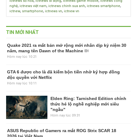
,
,
,
ictnews số hoá
ictnews di động
ictnews game mobile
ictnews công
,
,
,
,
nghệ
ictnews việt nam
ictnews chinh sua anh
ictnews smartphone
,
,
,
ictnew
smartrphone
ictnews vn
ictnew vn
TIN MỚI NHẤT
Quake 2021 ra mắt bản mở rộng mới nhân dịp kỷ niệm 30
năm, mang tên Dawn of the Machine
Hôm nay lúc 10:21
GTA 6 được cho là đã kiếm bộn tiền nhờ ký hợp đồng
độc quyền với Netflix
Hôm nay lúc 10:11
Elden Ring: Tarnished Edition chính
thức hé lộ nghề nghiệp mới siêu
"ngầu"
Hôm nay lúc 09:31
ASUS Republic of Gamers ra mắt ROG Strix SCAR 18
2026 tại Việt Nam