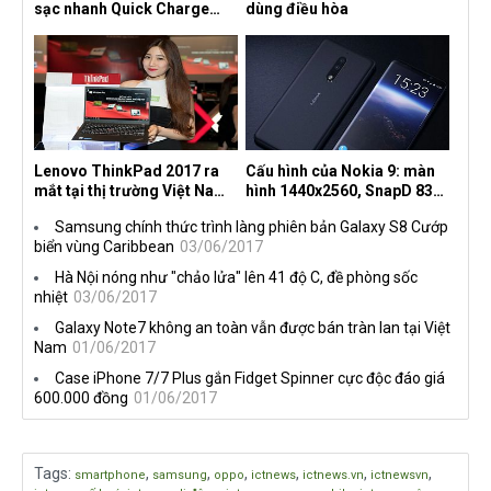
sạc nhanh Quick Charge
dùng điều hòa
4.0+
Lenovo ThinkPad 2017 ra
Cấu hình của Nokia 9: màn
mắt tại thị trường Việt Nam,
hình 1440x2560, SnapD 835,
giá từ 27 triệu đồng
camera kép 13MP, 4G RAM
Samsung chính thức trình làng phiên bản Galaxy S8 Cướp
biển vùng Caribbean
03/06/2017
Hà Nội nóng như "chảo lửa" lên 41 độ C, đề phòng sốc
nhiệt
03/06/2017
Galaxy Note7 không an toàn vẫn được bán tràn lan tại Việt
Nam
01/06/2017
Case iPhone 7/7 Plus gắn Fidget Spinner cực độc đáo giá
600.000 đồng
01/06/2017
Tags
:
,
,
,
,
,
,
smartphone
samsung
oppo
ictnews
ictnews.vn
ictnewsvn