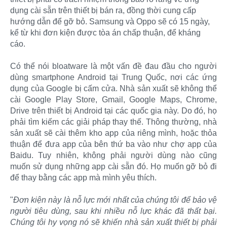
dụng cài sẵn trên thiết bị bán ra, đồng thời cung cấp
hướng dẫn để gỡ bỏ. Samsung và Oppo sẽ có 15 ngày,
kể từ khi đơn kiện được tòa án chấp thuận, để kháng
cáo.​
Có thể nói bloatware là một vấn đề đau đầu cho người
dùng smartphone Android tại Trung Quốc, nơi các ứng
dụng của Google bị cấm cửa. Nhà sản xuất sẽ không thể
cài Google Play Store, Gmail, Google Maps, Chrome,
Drive trên thiết bị Android tại các quốc gia này. Do đó, họ
phải tìm kiếm các giải pháp thay thế. Thông thường, nhà
sản xuất sẽ cài thêm kho app của riêng mình, hoặc thỏa
thuận để đưa app của bên thứ ba vào như chợ app của
Baidu. Tuy nhiên, không phải người dùng nào cũng
muốn sử dụng những app cài sẵn đó. Họ muốn gỡ bỏ đi
để thay bằng các app mà mình yêu thích.
"
Đơn kiện này là nỗ lực mới nhất của chúng tôi để bảo vệ
người tiêu dùng, sau khi nhiều nỗ lực khác đã thất bại.
Chúng tôi hy vọng nó sẽ khiến nhà sản xuất thiết bị phải