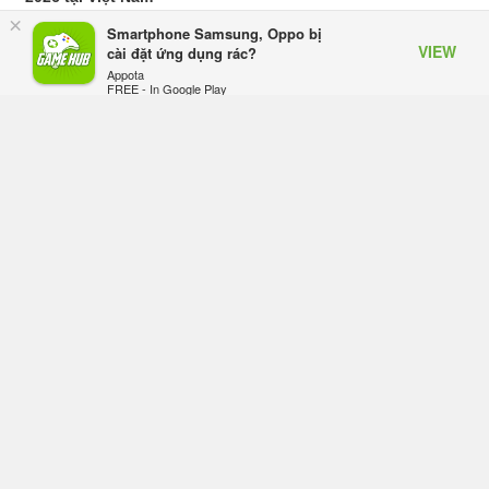
Hôm qua, lúc 10:34
×
Smartphone Samsung, Oppo bị
VIEW
cài đặt ứng dụng rác?
Onimusha: Way of the Sword mất
Appota
FREE - In Google Play
tầm 20 giờ để hoàn thành, hai mức
độ khó dành cho newbie và lão làng
Hôm qua, lúc 10:27
Trailer gameplay mới của GTA 6
đăng độc quyền 6 tiếng trên Netflix,
Rockstar đang quá tham?
Hôm qua, lúc 10:15
GIANTESS PLAYGROUND vướng
tranh chấp nội bộ, nhà phát triển tố
đồng sự ngầm chiếm đoạt doanh
thu
Thứ năm lúc 08:50
Black Myth: Wukong xác nhận đợt
giảm giá sâu nhất từ trước đến nay,