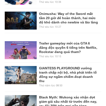
Thứ sáu lúc 10:34
Onimusha: Way of the Sword mất
tầm 20 giờ để hoàn thành, hai mức
độ khó dành cho newbie và lão làng
Thứ sáu lúc 10:27
Trailer gameplay mới của GTA 6
đăng độc quyền 6 tiếng trên Netflix,
Rockstar đang quá tham?
Thứ sáu lúc 10:15
GIANTESS PLAYGROUND vướng
tranh chấp nội bộ, nhà phát triển tố
đồng sự ngầm chiếm đoạt doanh
thu
Thứ năm lúc 08:50
Black Myth: Wukong xác nhận đợt
giảm giá sâu nhất từ trước đến nay,
ưu đãi 30% trên mọi nền tảng