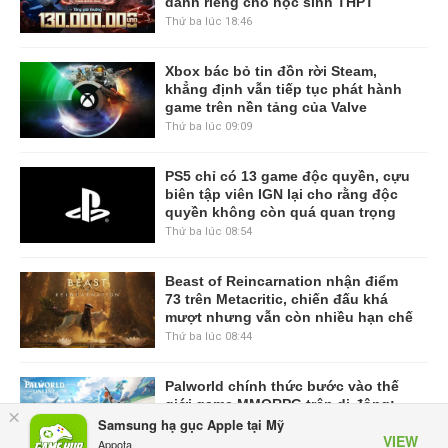
dành riêng cho học sinh THPT
Thứ ba lúc 18:46
Xbox bác bỏ tin đồn rời Steam,
khẳng định vẫn tiếp tục phát hành
game trên nền tảng của Valve
Thứ ba lúc 09:09
PS5 chỉ có 13 game độc quyền, cựu
biên tập viên IGN lại cho rằng độc
quyền không còn quá quan trọng
Thứ ba lúc 08:54
Beast of Reincarnation nhận điểm
73 trên Metacritic, chiến đấu khá
mượt nhưng vẫn còn nhiều hạn chế
Thứ ba lúc 08:44
Palworld chính thức bước vào thế
giới game MMORPG trên di động:
×
Garena công bố Palworld Online
Samsung hạ gục Apple tại Mỹ
VIEW
Thứ hai lúc 17:29
Appota