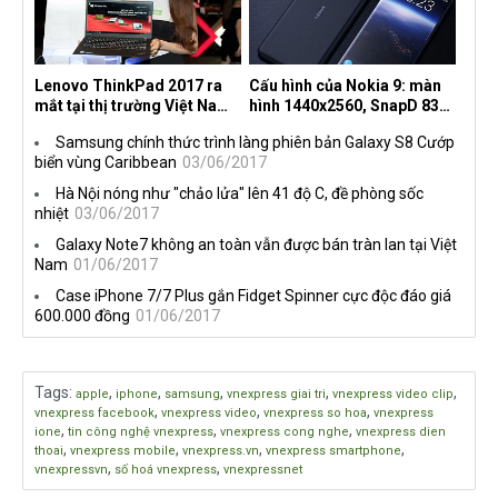
Lenovo ThinkPad 2017 ra
Cấu hình của Nokia 9: màn
mắt tại thị trường Việt Nam,
hình 1440x2560, SnapD 835,
giá từ 27 triệu đồng
camera kép 13MP, 4G RAM
Samsung chính thức trình làng phiên bản Galaxy S8 Cướp
biển vùng Caribbean
03/06/2017
Hà Nội nóng như "chảo lửa" lên 41 độ C, đề phòng sốc
nhiệt
03/06/2017
Galaxy Note7 không an toàn vẫn được bán tràn lan tại Việt
Nam
01/06/2017
Case iPhone 7/7 Plus gắn Fidget Spinner cực độc đáo giá
600.000 đồng
01/06/2017
Tags
:
,
,
,
,
,
apple
iphone
samsung
vnexpress giai tri
vnexpress video clip
,
,
,
vnexpress facebook
vnexpress video
vnexpress so hoa
vnexpress
,
,
,
ione
tin công nghệ vnexpress
vnexpress cong nghe
vnexpress dien
,
,
,
,
thoai
vnexpress mobile
vnexpress.vn
vnexpress smartphone
,
,
vnexpressvn
số hoá vnexpress
vnexpressnet