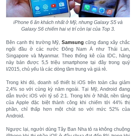
iPhone 6 ăn khách nhất ở Mỹ, nhưng Galaxy S5 và
Galaxy S6 chiếm hai vị trí còn lại của Top 3.
Bên cạnh thị trường Mỹ,
Samsung
cũng đang xây chắc
ngôi đầu ở các nước Đông Nam Á như Thái Lan,
Singapore và Myanmar. Theo thống kê của IDC, hãng
này bán được 5,5 triệu smartphone tại đây trong quý
I/2015, chủ yếu là các dòng tầm trung và giá rẻ.
Trong khi đó, doanh số thiết bị iOS trên toàn cầu giảm
2,4% so với cùng kỳ năm ngoái. Tại Mỹ, Android đang
dẫn trước iOS với tỷ số 2:1. Trong khi ở Nhật, nền tảng
của Apple đặc biệt thành công khi chiếm tới 44% thị
phần, chỉ thấp hơn một chút so với mức 52% của
Android.
Ngược lại, người dùng Tây Ban Nha tỏ ra không chuộng
iPhone khi thị phần iOS ở đây chưa đạt đến 8% trong khi