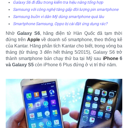
Galaxy S6 đi đầu trong kiểm tra hiệu năng tổng hợp
Samsung với công nghệ tăng gấp đôi lượng pin smartphone
Samsung buồn vì dân Mỹ dùng smartphone quá lâu
Smartphone Samsung, Oppo bị cài đặt ứng dụng rác?
Nhờ
Galaxy S6
, hãng điện tử Hàn Quốc đã tạm thời
đứng trên
Apple
về doanh số smartphone, theo thống kê
của Kantar. Hãng phân tích Kantar cho biết, trong vòng ba
tháng (từ tháng 3 đến hết tháng 5/2015), Galaxy S6 trở
thành smartphone bán chạy thứ ba tại Mỹ sau
iPhone
6
và Galaxy S5
còn iPhone 6 Plus đứng ở vị trí thứ năm.