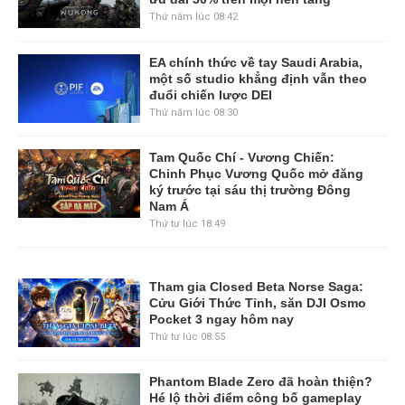
Thứ năm lúc 08:42
EA chính thức về tay Saudi Arabia,
một số studio khẳng định vẫn theo
đuổi chiến lược DEI
Thứ năm lúc 08:30
Tam Quốc Chí - Vương Chiến:
Chinh Phục Vương Quốc mở đăng
ký trước tại sáu thị trường Đông
Nam Á
Thứ tư lúc 18:49
Tham gia Closed Beta Norse Saga:
Cửu Giới Thức Tỉnh, săn DJI Osmo
Pocket 3 ngay hôm nay
Thứ tư lúc 08:55
Phantom Blade Zero đã hoàn thiện?
Hé lộ thời điểm công bố gameplay