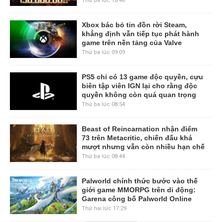
Thứ ba lúc 18:46
Xbox bác bỏ tin đồn rời Steam,
khẳng định vẫn tiếp tục phát hành
game trên nền tảng của Valve
Thứ ba lúc 09:09
PS5 chỉ có 13 game độc quyền, cựu
biên tập viên IGN lại cho rằng độc
quyền không còn quá quan trọng
Thứ ba lúc 08:54
Beast of Reincarnation nhận điểm
73 trên Metacritic, chiến đấu khá
mượt nhưng vẫn còn nhiều hạn chế
Thứ ba lúc 08:44
Palworld chính thức bước vào thế
giới game MMORPG trên di động:
Garena công bố Palworld Online
Thứ hai lúc 17:29