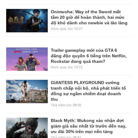
Onimusha: Way of the Sword mất
tầm 20 giờ để hoàn thành, hai mức
độ khó dành cho newbie và lão làng
Hôm qua, lúc 10:27
Trailer gameplay mới của GTA 6
đăng độc quyền 6 tiếng trên Netflix,
Rockstar đang quá tham?
Hôm qua, lúc 10:15
GIANTESS PLAYGROUND vướng
tranh chấp nội bộ, nhà phát triển tố
đồng sự ngầm chiếm đoạt doanh
thu
Thứ năm lúc 08:50
Black Myth: Wukong xác nhận đợt
giảm giá sâu nhất từ trước đến nay,
ưu đãi 30% trên mọi nền tảng
Thứ năm lúc 08:42