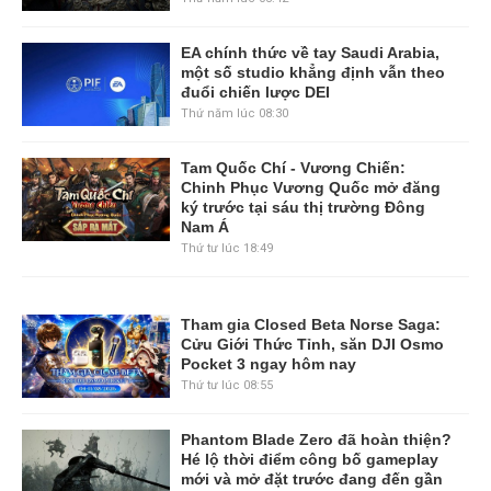
EA chính thức về tay Saudi Arabia,
một số studio khẳng định vẫn theo
đuổi chiến lược DEI
Thứ năm lúc 08:30
Tam Quốc Chí - Vương Chiến:
Chinh Phục Vương Quốc mở đăng
ký trước tại sáu thị trường Đông
Nam Á
Thứ tư lúc 18:49
Tham gia Closed Beta Norse Saga:
Cửu Giới Thức Tỉnh, săn DJI Osmo
Pocket 3 ngay hôm nay
Thứ tư lúc 08:55
Phantom Blade Zero đã hoàn thiện?
Hé lộ thời điểm công bố gameplay
mới và mở đặt trước đang đến gần