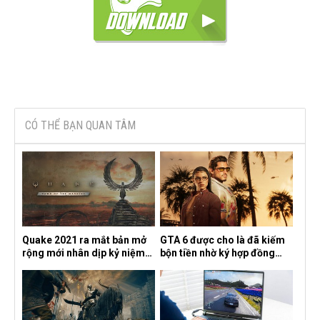
CÓ THỂ BẠN QUAN TÂM
Quake 2021 ra mắt bản mở
GTA 6 được cho là đã kiếm
rộng mới nhân dịp kỷ niệm
bộn tiền nhờ ký hợp đồng
30 năm, mang tên Dawn of
độc quyền với Netflix
the Machine