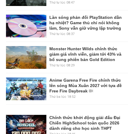
Thứ tư lúc 08:47
Làn sóng phản đối PlayStation dần
hạ nhiệt? Game thủ chỉ nói không
làm, Sony vẫn giữ vững lập trường
Thứ tư lúc 08:37
Monster Hunter Wilds chính thức
giảm giá vĩnh viễn, giảm tới 43% và
bổ sung phiên bản Gold Edition
Thứ tư lúc 08:29
Anime Garena Free Fire chính thức
lên sóng Mùa Xuân 2027 với tựa đề
Free Fire Daybreak
Thứ ba lúc 18:52
Chính thức khởi động giải đấu Đại
Chiến HighSchool toàn quốc 2026
dành riêng cho học sinh THPT