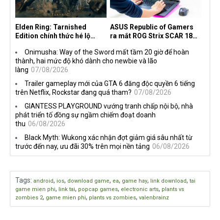
Elden Ring: Tarnished
ASUS Republic of Gamers
Edition chính thức hé lộ
ra mắt ROG Strix SCAR 18
nghề nghiệp mới siêu "ngầu"
2026 tại Việt Nam
Onimusha: Way of the Sword mất tầm 20 giờ để hoàn
thành, hai mức độ khó dành cho newbie và lão
làng
07/08/2026
Trailer gameplay mới của GTA 6 đăng độc quyền 6 tiếng
trên Netflix, Rockstar đang quá tham?
07/08/2026
GIANTESS PLAYGROUND vướng tranh chấp nội bộ, nhà
phát triển tố đồng sự ngầm chiếm đoạt doanh
thu
06/08/2026
Black Myth: Wukong xác nhận đợt giảm giá sâu nhất từ
trước đến nay, ưu đãi 30% trên mọi nền tảng
06/08/2026
Tags
:
,
,
,
,
,
,
android
ios
download game
ea
game hay
link download
tai
,
,
,
,
game mien phi
link tai
popcap games
electronic arts
plants vs
,
,
,
zombies 2
game mien phi
plants vs zombies
valenbrainz