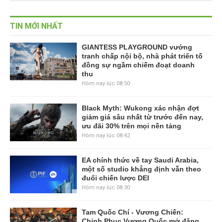
TIN MỚI NHẤT
GIANTESS PLAYGROUND vướng
tranh chấp nội bộ, nhà phát triển tố
đồng sự ngầm chiếm đoạt doanh
thu
Hôm nay lúc 08:50
Black Myth: Wukong xác nhận đợt
giảm giá sâu nhất từ trước đến nay,
ưu đãi 30% trên mọi nền tảng
Hôm nay lúc 08:42
EA chính thức về tay Saudi Arabia,
một số studio khẳng định vẫn theo
đuổi chiến lược DEI
Hôm nay lúc 08:30
Tam Quốc Chí - Vương Chiến:
Chinh Phục Vương Quốc mở đăng