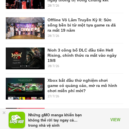
28/7/26
Offline Võ Lâm Truyền Kỳ II: Sức
sống bền bỉ từ một tựa game ra đã
ra mắt 19 năm
28/7/26
Nioh 3 công bố DLC đầu tiên Hell
Rising, chính thức ra mắt vào ngày
19/8
28/7/26
Xbox bắt đầu thử nghiệm chơi
game có quảng cáo, mở ra mô hình
chơi miễn phí mới?
27/7/26
Capcom muốn biến Resident Evil
×
Những gMO manga khiến bạn
thành thương hiệu phát hành
VIEW
không thể rời tay ngay cả…
thường niên, mỗi năm một game
trong nhà vệ sinh
mới