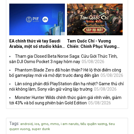
nhà phát triển tố đồng sự
từ trước đến nay, ưu đãi 30%
ngầm chiếm đoạt doanh thu
trên mọi nền tảng
EA chính thức về tay Saudi
Tam Quốc Chí - Vương
Arabia, một số studio khẳng
Chiến: Chinh Phục Vương
định vẫn theo đuổi chiến
Quốc mở đăng ký trước tại
Tham gia Closed Beta Norse Saga: Cửu Giới Thức Tỉnh,
lược DEI
sáu thị trường Đông Nam Á
săn DJI Osmo Pocket 3 ngay hôm nay
05/08/2026
Phantom Blade Zero đã hoàn thiện? Hé lộ thời điểm công
bố gameplay mới và mở đặt trước đang đến gần
05/08/2026
Làn sóng phản đối PlayStation dần hạ nhiệt? Game thủ chỉ
nói không làm, Sony vẫn giữ vững lập trường
05/08/2026
Monster Hunter Wilds chính thức giảm giá vĩnh viễn, giảm
tới 43% và bổ sung phiên bản Gold Edition
05/08/2026
Tags
:
,
,
,
,
,
,
android
ios
gmo
mmo
i am naruto
tiểu quyền vương
tieu
,
quyen vuong
super dunk