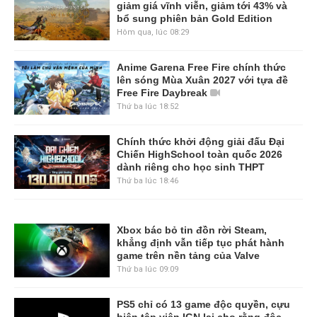
giảm giá vĩnh viễn, giảm tới 43% và
bổ sung phiên bản Gold Edition
Hôm qua, lúc 08:29
Anime Garena Free Fire chính thức
lên sóng Mùa Xuân 2027 với tựa đề
Free Fire Daybreak
Thứ ba lúc 18:52
Chính thức khởi động giải đấu Đại
Chiến HighSchool toàn quốc 2026
dành riêng cho học sinh THPT
Thứ ba lúc 18:46
Xbox bác bỏ tin đồn rời Steam,
khẳng định vẫn tiếp tục phát hành
game trên nền tảng của Valve
Thứ ba lúc 09:09
PS5 chỉ có 13 game độc quyền, cựu
biên tập viên IGN lại cho rằng độc