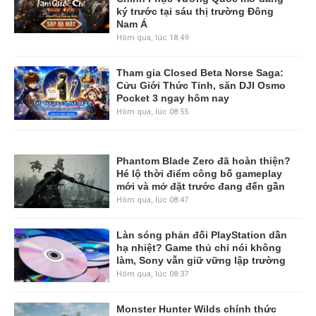
ký trước tại sáu thị trường Đông
Nam Á
Hôm qua, lúc 18:49
Tham gia Closed Beta Norse Saga:
Cửu Giới Thức Tỉnh, săn DJI Osmo
Pocket 3 ngay hôm nay
Hôm qua, lúc 08:55
Phantom Blade Zero đã hoàn thiện?
Hé lộ thời điểm công bố gameplay
mới và mở đặt trước đang đến gần
Hôm qua, lúc 08:47
Làn sóng phản đối PlayStation dần
hạ nhiệt? Game thủ chỉ nói không
làm, Sony vẫn giữ vững lập trường
Hôm qua, lúc 08:37
Monster Hunter Wilds chính thức