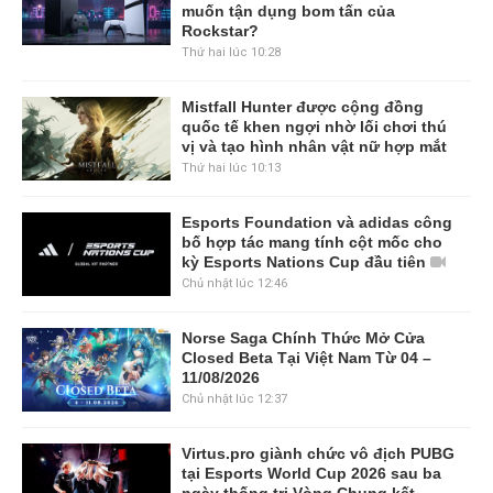
muốn tận dụng bom tấn của
Rockstar?
Thứ hai lúc 10:28
Mistfall Hunter được cộng đồng
quốc tế khen ngợi nhờ lối chơi thú
vị và tạo hình nhân vật nữ hợp mắt
Thứ hai lúc 10:13
Esports Foundation và adidas công
bố hợp tác mang tính cột mốc cho
kỳ Esports Nations Cup đầu tiên
Chủ nhật lúc 12:46
Norse Saga Chính Thức Mở Cửa
Closed Beta Tại Việt Nam Từ 04 –
11/08/2026
Chủ nhật lúc 12:37
Virtus.pro giành chức vô địch PUBG
tại Esports World Cup 2026 sau ba
ngày thống trị Vòng Chung kết