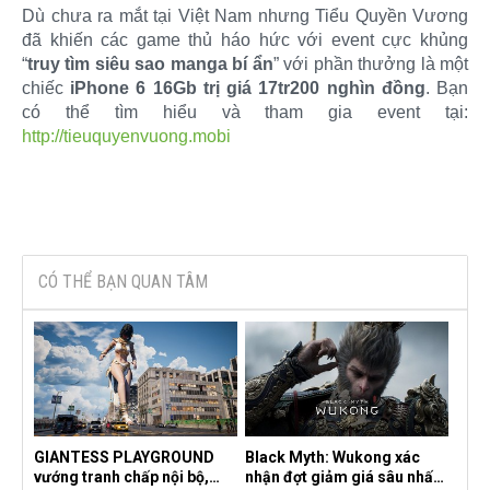
Dù chưa ra mắt tại Việt Nam nhưng Tiểu Quyền Vương
đã khiến các game thủ háo hức với event cực khủng
“
truy tìm siêu sao manga bí ẩn
” với phần thưởng là một
chiếc
iPhone 6 16Gb trị giá 17tr200 nghìn đồng
. Bạn
có thể tìm hiểu và tham gia event tại:
http://tieuquyenvuong.mobi
CÓ THỂ BẠN QUAN TÂM
GIANTESS PLAYGROUND
Black Myth: Wukong xác
vướng tranh chấp nội bộ,
nhận đợt giảm giá sâu nhất