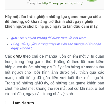
Trang chủ:
http://tieuquyenvuong.mobi/
Hãy một lần trải nghiệm những tựa game manga siêu
dễ thương, có khả năng trở thành chất gây nghiện
khiến người chơi bị hạ gục ngay từ lần đầu cầm máy.
gMO Tiểu Quyền Vương đã được mua về Việt Nam
Cùng Tiểu Quyền Vương truy tìm siêu sao manga bí ẩn nhận
ngay iPhone 6
Các
gMO
theo chủ đề manga luôn chiếm một vị trí quan
trọng trong lòng game thủ. Không đi theo lối mòn kiếm
hiệp quen thuộc, những gMO lấy cảm hứng từ manga thu
hút người chơi bởi hình ảnh được yêu thích qua các
manga nổi tiếng đã gắn liền với tuổi thơ mỗi người.
Trong số những gMO ấy, có những tựa game khiến bạn
chết mê chết mệt không thể rời mắt bất cứ khi nào, ở bất
cứ nơi đâu, ngay cả…trong nhà vệ sinh.
1.
I am Naruto