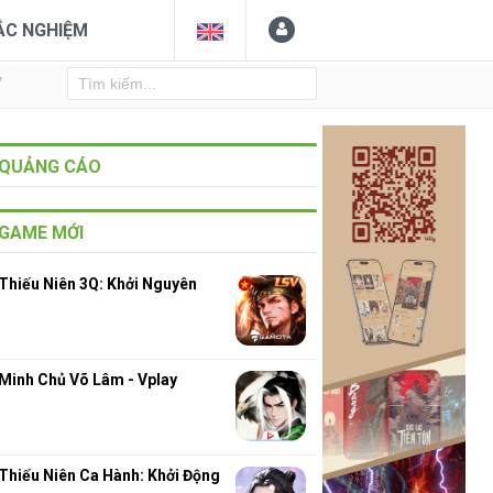
ẮC NGHIỆM
Y
QUẢNG CÁO
GAME MỚI
Thiếu Niên 3Q: Khởi Nguyên
Minh Chủ Võ Lâm - Vplay
Thiếu Niên Ca Hành: Khởi Động