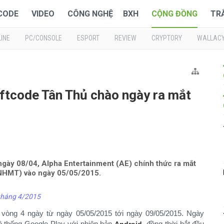
 CODE
VIDEO
CÔNG NGHỆ
BXH
CỘNG ĐỒNG
TR
INE
PC/CONSOLE
ESPORT
REVIEW
CRYPTORY
WALLAC
ftcode Tân Thủ chào ngày ra mắt
 ngày 08/04, Alpha Entertainment (AE) chính thức ra mắt
NHMT) vào ngày 05/05/2015.
 tháng 4/2015
 vòng 4 ngày từ ngày 05/05/2015 tới ngày 09/05/2015. Ngày
 thống Google Play với phiên bản
, đồng thời bắt đầu