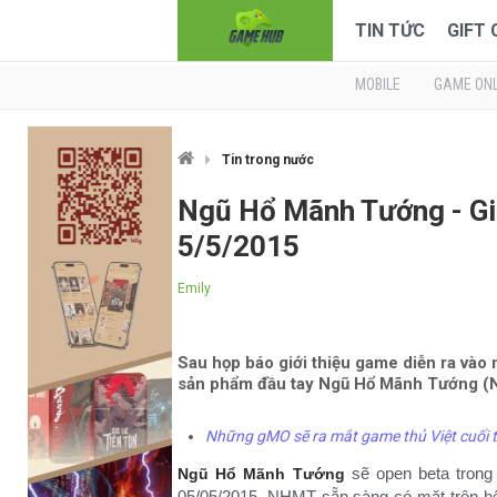
TIN TỨC
GIFT
MOBILE
GAME ONL
Tin trong nước
Ngũ Hổ Mãnh Tướng - Gi
5/5/2015
Emily
Sau họp báo giới thiệu game diễn ra vào
sản phẩm đầu tay Ngũ Hổ Mãnh Tướng (
Những gMO sẽ ra mắt game thủ Việt cuối
sẽ open beta trong
Ngũ Hổ Mãnh Tướng
05/05/2015, NHMT sẵn sàng có mặt trên hệ