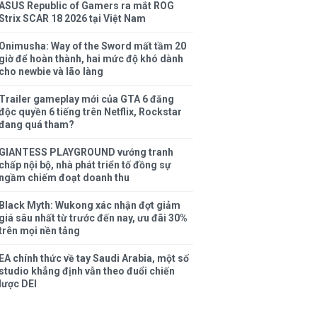
ASUS Republic of Gamers ra mắt ROG
Strix SCAR 18 2026 tại Việt Nam
Onimusha: Way of the Sword mất tầm 20
giờ để hoàn thành, hai mức độ khó dành
cho newbie và lão làng
Trailer gameplay mới của GTA 6 đăng
độc quyền 6 tiếng trên Netflix, Rockstar
đang quá tham?
GIANTESS PLAYGROUND vướng tranh
chấp nội bộ, nhà phát triển tố đồng sự
ngầm chiếm đoạt doanh thu
Black Myth: Wukong xác nhận đợt giảm
giá sâu nhất từ trước đến nay, ưu đãi 30%
trên mọi nền tảng
EA chính thức về tay Saudi Arabia, một số
studio khẳng định vẫn theo đuổi chiến
lược DEI