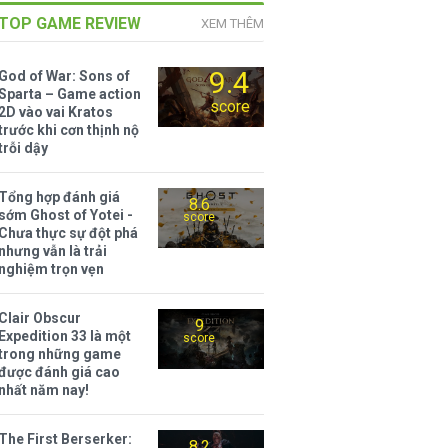
TOP GAME REVIEW
XEM THÊM
9.4
God of War: Sons of
Sparta – Game action
score
2D vào vai Kratos
trước khi cơn thịnh nộ
trỗi dậy
Tổng hợp đánh giá
8.6
sớm Ghost of Yotei -
score
Chưa thực sự đột phá
nhưng vẫn là trải
nghiệm trọn vẹn
Clair Obscur
9
Expedition 33 là một
score
trong những game
được đánh giá cao
nhất năm nay!
The First Berserker:
8.2