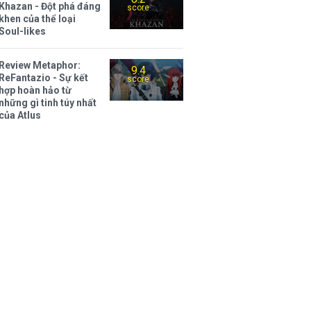
Khazan - Đột phá đáng
score
khen của thể loại
Soul-likes
Review Metaphor:
9.4
ReFantazio - Sự kết
score
hợp hoàn hảo từ
những gì tinh túy nhất
của Atlus