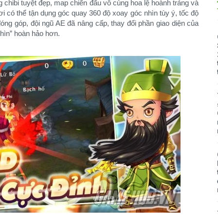
hibi tuyệt đẹp, map chiến đấu vô cùng hoa lệ hoành tráng và
ơi có thể tận dụng góc quay 360 độ xoay góc nhìn tùy ý, tốc độ
óng góp, đội ngũ AE đã nâng cấp, thay đổi phần giao diện của
nhìn” hoàn hảo hơn.