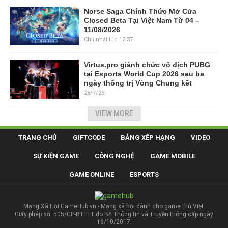
Norse Saga Chính Thức Mở Cửa
Closed Beta Tại Việt Nam Từ 04 –
11/08/2026
Chủ nhật lúc 12:37
Virtus.pro giành chức vô địch PUBG
tại Esports World Cup 2026 sau ba
ngày thống trị Vòng Chung kết
28/7/26
VIEW MORE
TRANG CHỦ
GIFTCODE
BẢNG XẾP HẠNG
VIDEO
SỰ KIỆN GAME
CÔNG NGHỆ
GAME MOBILE
GAME ONLINE
ESPORTS
Mạng Xã Hội GameHub.vn - Mạng xã hội dành cho game thủ Việt.
Giấy phép số: 505/GP-BTTTT do Bộ Thông tin và Truyền thông cấp ngày
16/10/2017.