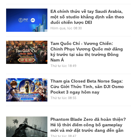
EA chính thức về tay Saudi Arabia,
một số studio khẳng định vẫn theo
đuổi chiến lược DEI
Hôm qua, lúc 08:30
Tam Quốc Chí - Vương Chiến:
Chinh Phục Vương Quốc mở đăng
ký trước tại sáu thị trường Đông
Nam Á
Thứ tư lúc 18:49
Tham gia Closed Beta Norse Saga:
Cửu Giới Thức Tỉnh, săn DJI Osmo
Pocket 3 ngay hôm nay
Thứ tư lúc 08:55
Phantom Blade Zero đã hoàn thiện?
Hé lộ thời điểm công bố gameplay
mới và mở đặt trước đang đến gần
Thứ tư lúc 08:47