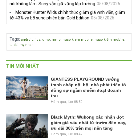
nói không làm, Sony vẫn giữ vững lập trường
05/08/2026
Monster Hunter Wilds chính thức giảm giá vĩnh viễn, giảm
tới 43% và bổ sung phiên bản Gold Edition
05/08/2026
Tags
:
,
,
,
,
,
,
android
ios
gmo
mmo
ngao kiem mobile
ngạo kiếm mobile
tu dai my nhan
TIN MỚI NHẤT
GIANTESS PLAYGROUND vướng
tranh chấp nội bộ, nhà phát triển tố
đồng sự ngầm chiếm đoạt doanh
thu
Hôm qua, lúc 08:50
Black Myth: Wukong xác nhận đợt
giảm giá sâu nhất từ trước đến nay,
ưu đãi 30% trên mọi nền tảng
Hôm qua, lúc 08:42