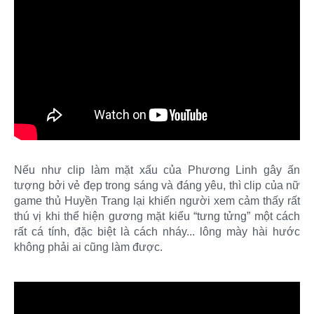
Nếu như clip làm mặt xấu của Phương Linh gây ấn
tượng bởi vẻ đẹp trong sáng và đáng yêu, thì clip của nữ
game thủ Huyền Trang lại khiến người xem cảm thấy rất
thú vị khi thể hiện gương mặt kiểu “tưng tửng” một cách
rất cá tính, đặc biệt là cách nháy... lông mày hài hước
không phải ai cũng làm được.