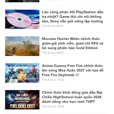
Làn sóng phản đối PlayStation dần
hạ nhiệt? Game thủ chỉ nói không
làm, Sony vẫn giữ vững lập trường
Thứ tư lúc 08:37
Monster Hunter Wilds chính thức
giảm giá vĩnh viễn, giảm tới 43% và
bổ sung phiên bản Gold Edition
Thứ tư lúc 08:29
Anime Garena Free Fire chính thức
lên sóng Mùa Xuân 2027 với tựa đề
Free Fire Daybreak
Thứ ba lúc 18:52
Chính thức khởi động giải đấu Đại
Chiến HighSchool toàn quốc 2026
dành riêng cho học sinh THPT
Thứ ba lúc 18:46