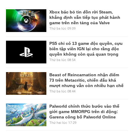
Xbox bác bỏ tin đồn rời Steam,
khẳng định vẫn tiếp tục phát hành
game trên nền tảng của Valve
Thứ ba lúc 09:09
PS5 chỉ có 13 game độc quyền, cựu
biên tập viên IGN lại cho rằng độc
quyền không còn quá quan trọng
Thứ ba lúc 08:54
Beast of Reincarnation nhận điểm
73 trên Metacritic, chiến đấu khá
mượt nhưng vẫn còn nhiều hạn chế
Thứ ba lúc 08:44
Palworld chính thức bước vào thế
giới game MMORPG trên di động:
Garena công bố Palworld Online
Thứ hai lúc 17:29