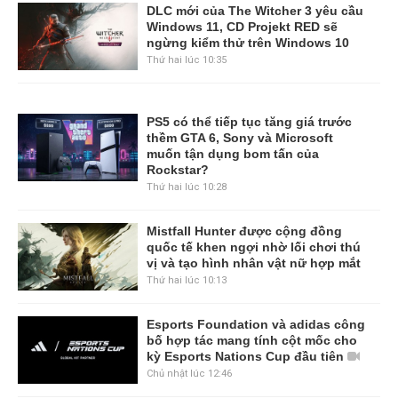
DLC mới của The Witcher 3 yêu cầu
Windows 11, CD Projekt RED sẽ
ngừng kiểm thử trên Windows 10
Thứ hai lúc 10:35
PS5 có thể tiếp tục tăng giá trước
thềm GTA 6, Sony và Microsoft
muốn tận dụng bom tấn của
Rockstar?
Thứ hai lúc 10:28
Mistfall Hunter được cộng đồng
quốc tế khen ngợi nhờ lối chơi thú
vị và tạo hình nhân vật nữ hợp mắt
Thứ hai lúc 10:13
Esports Foundation và adidas công
bố hợp tác mang tính cột mốc cho
kỳ Esports Nations Cup đầu tiên
Chủ nhật lúc 12:46