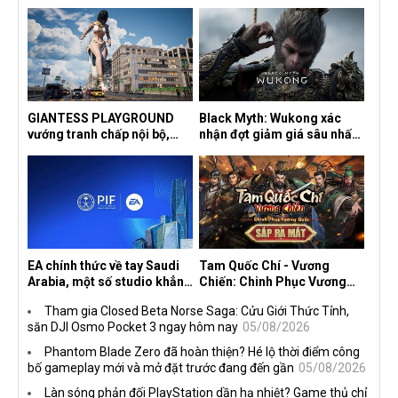
GIANTESS PLAYGROUND
Black Myth: Wukong xác
vướng tranh chấp nội bộ,
nhận đợt giảm giá sâu nhất
nhà phát triển tố đồng sự
từ trước đến nay, ưu đãi 30%
ngầm chiếm đoạt doanh thu
trên mọi nền tảng
EA chính thức về tay Saudi
Tam Quốc Chí - Vương
Arabia, một số studio khẳng
Chiến: Chinh Phục Vương
định vẫn theo đuổi chiến
Quốc mở đăng ký trước tại
Tham gia Closed Beta Norse Saga: Cửu Giới Thức Tỉnh,
lược DEI
sáu thị trường Đông Nam Á
săn DJI Osmo Pocket 3 ngay hôm nay
05/08/2026
Phantom Blade Zero đã hoàn thiện? Hé lộ thời điểm công
bố gameplay mới và mở đặt trước đang đến gần
05/08/2026
Làn sóng phản đối PlayStation dần hạ nhiệt? Game thủ chỉ