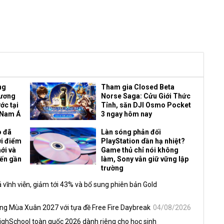
ng
Tham gia Closed Beta
Vương
Norse Saga: Cửu Giới Thức
ớc tại
Tỉnh, săn DJI Osmo Pocket
 Nam Á
3 ngay hôm nay
o đã
Làn sóng phản đối
ời điểm
PlayStation dần hạ nhiệt?
ới và
Game thủ chỉ nói không
đến gần
làm, Sony vẫn giữ vững lập
trường
 vĩnh viễn, giảm tới 43% và bổ sung phiên bản Gold
óng Mùa Xuân 2027 với tựa đề Free Fire Daybreak
04/08/2026
HighSchool toàn quốc 2026 dành riêng cho học sinh