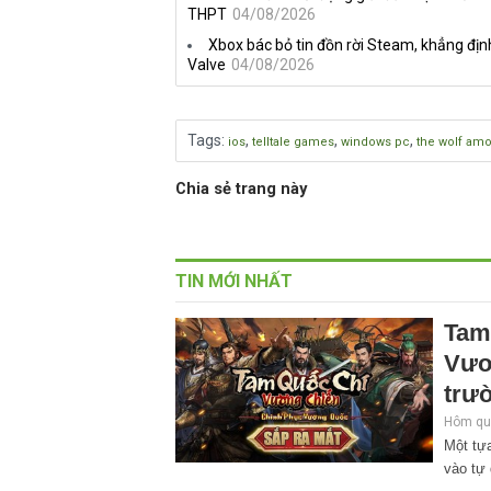
THPT
04/08/2026
Xbox bác bỏ tin đồn rời Steam, khẳng địn
Valve
04/08/2026
Tags
:
,
,
,
ios
telltale games
windows pc
the wolf am
Chia sẻ trang này
TIN MỚI NHẤT
Tam
Vươ
trư
Hôm qua
Một tựa
vào tự 