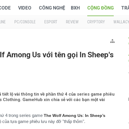
 CODE
VIDEO
CÔNG NGHỆ
BXH
CỘNG ĐỒNG
TR
INE
PC/CONSOLE
ESPORT
REVIEW
CRYPTORY
WALLAC
f Among Us với tên gọi In Sheep's
tiết lộ vài thông tin về phần thứ 4 của series game phiêu
s Clothing. GameHub xin chia sẻ với các bạn một vài
thứ 4 trong series game
:
The Wolf Among Us
In Sheep’s
 của tựa game phiêu lưu này đỡ "thấp thỏm".