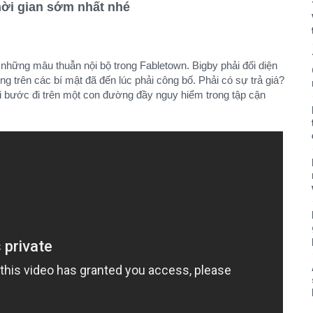
hời gian sớm nhất nhé
a những mâu thuẫn nội bộ trong Fabletown. Bigby phải đối diện
g trên các bí mật đã đến lúc phải công bố. Phải có sự trả giá?
i bước đi trên một con đường đầy nguy hiểm trong tập cận