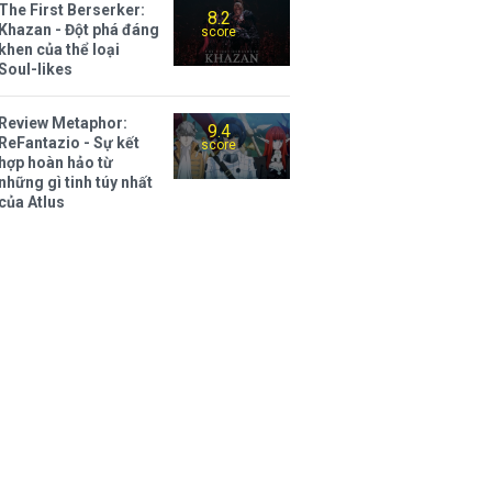
The First Berserker:
8.2
Khazan - Đột phá đáng
score
khen của thể loại
Soul-likes
Review Metaphor:
9.4
ReFantazio - Sự kết
score
hợp hoàn hảo từ
những gì tinh túy nhất
của Atlus