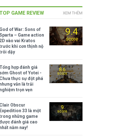
TOP GAME REVIEW
XEM THÊM
9.4
God of War: Sons of
Sparta – Game action
score
2D vào vai Kratos
trước khi cơn thịnh nộ
trỗi dậy
Tổng hợp đánh giá
8.6
sớm Ghost of Yotei -
score
Chưa thực sự đột phá
nhưng vẫn là trải
nghiệm trọn vẹn
Clair Obscur
9
Expedition 33 là một
score
trong những game
được đánh giá cao
nhất năm nay!