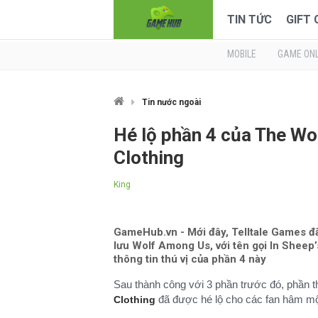
TIN TỨC
GIFT
MOBILE
GAME ONL
Tin nước ngoài
Hé lộ phần 4 của The Wol
Clothing
King
GameHub.vn - Mới đây, Telltale Games đã 
lưu Wolf Among Us, với tên gọi In Sheep’
thông tin thú vị của phần 4 này
Sau thành công với 3 phần trước đó, phần 
đã được hé lộ cho các fan hâm mộ
Clothing