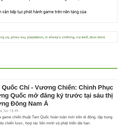
h vẫn tiếp tục phát hành game trên nền tảng của
,
,
,
,
,
ong us
phieu luu
playstation
in sheep’s clothing
cry wolf
xbox store
 Quốc Chí - Vương Chiến: Chinh Phục
ng Quốc mở đăng ký trước tại sáu thị
ờng Đông Nam Á
, lúc 18:49
 game chiến thuật Tam Quốc hoàn toàn mới trên di động, tập trung
do chiến lược, hợp tác liên minh và phát triển dài hạn.