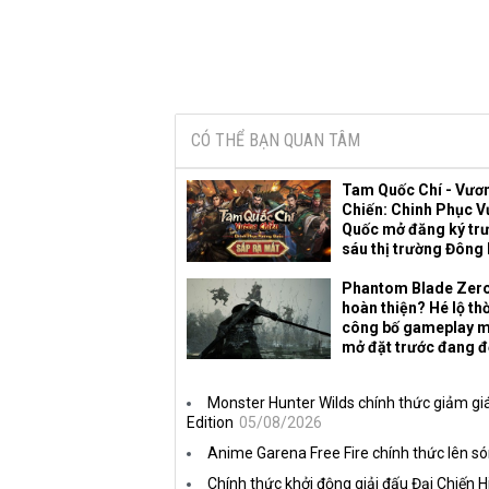
CÓ THỂ BẠN QUAN TÂM
Tam Quốc Chí - Vươ
Chiến: Chinh Phục 
Quốc mở đăng ký trư
sáu thị trường Đông
Phantom Blade Zer
hoàn thiện? Hé lộ th
công bố gameplay m
mở đặt trước đang 
Monster Hunter Wilds chính thức giảm giá
Edition
05/08/2026
Anime Garena Free Fire chính thức lên s
Chính thức khởi động giải đấu Đại Chiến 