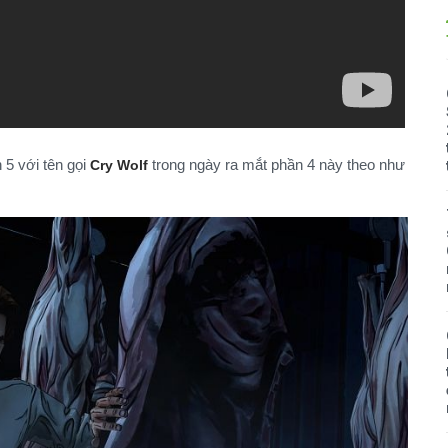
 5 với tên gọi
trong ngày ra mắt phần 4 này theo như
Cry Wolf