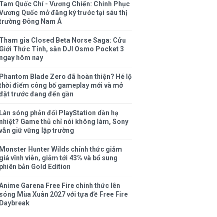
Tam Quốc Chí - Vương Chiến: Chinh Phục
Vương Quốc mở đăng ký trước tại sáu thị
trường Đông Nam Á
Tham gia Closed Beta Norse Saga: Cửu
Giới Thức Tỉnh, săn DJI Osmo Pocket 3
ngay hôm nay
Phantom Blade Zero đã hoàn thiện? Hé lộ
thời điểm công bố gameplay mới và mở
đặt trước đang đến gần
Làn sóng phản đối PlayStation dần hạ
nhiệt? Game thủ chỉ nói không làm, Sony
vẫn giữ vững lập trường
Monster Hunter Wilds chính thức giảm
giá vĩnh viễn, giảm tới 43% và bổ sung
phiên bản Gold Edition
Anime Garena Free Fire chính thức lên
sóng Mùa Xuân 2027 với tựa đề Free Fire
Daybreak