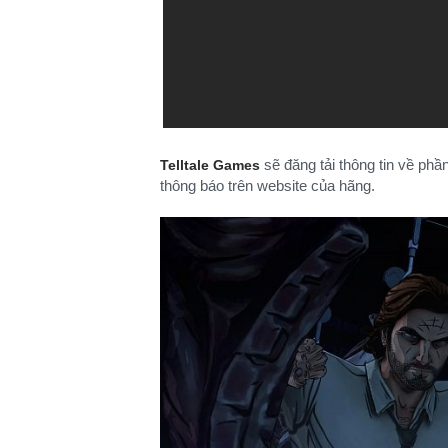
sẽ đăng tải thông tin về phần
Telltale Games
thông báo trên website của hãng.