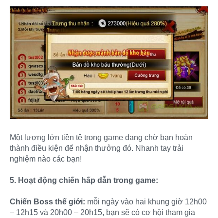
Một lượng lớn tiền tệ trong game đang chờ bạn hoàn
thành điều kiện để nhận thưởng đó. Nhanh tay trải
nghiệm nào các bạn!
5. Hoạt động chiến hấp dẫn trong game:
Chiến Boss thế giới:
mỗi ngày vào hai khung giờ 12h00
– 12h15 và 20h00 – 20h15, bạn sẽ có cơ hội tham gia