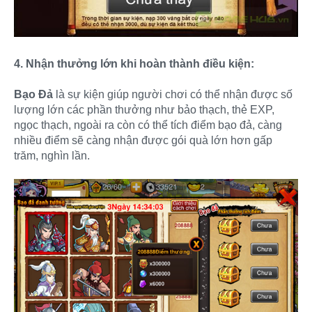
4. Nhận thưởng lớn khi hoàn thành điều kiện:
Bạo Đả
là sự kiện giúp người chơi có thể nhận được số
lượng lớn các phần thưởng như bảo thạch, thẻ EXP,
ngọc thạch, ngoài ra còn có thể tích điểm bạo đả, càng
nhiều điểm sẽ càng nhận được gói quà lớn hơn gấp
trăm, nghìn lần.