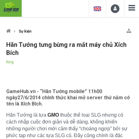
Sự kiện
Hãn Tướng tưng bừng ra mắt máy chủ Xích
Bích
King
GameHub.vn - “Hãn Tướng mobile” 11h00
ngày27/6/2014 chính thức khai mở server thứ năm có
tên là Xích Bích.
Hãn Tướng là tựa
GMO
thuộc thể loại SLG nhưng có
cách nhập cuộc đơn giản và dễ dàng, không khiến
những người chơi mới cảm thấy “choáng ngợp” bởi sự
phức tạp như các tựa SLG cũ. Đây cũng chính là đặc