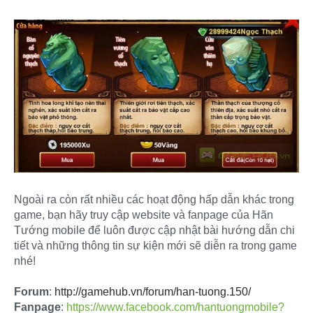
Ngoài ra còn rất nhiều các hoạt động hấp dẫn khác trong
game, bạn hãy truy cập website và fanpage của Hãn
Tướng mobile để luôn được cập nhật bài hướng dẫn chi
tiết và những thông tin sự kiện mới sẽ diễn ra trong game
nhé!
Forum
:
http://gamehub.vn/forum/han-tuong.150/
Fanpage
:
https://www.facebook.com/hantuongmobile?