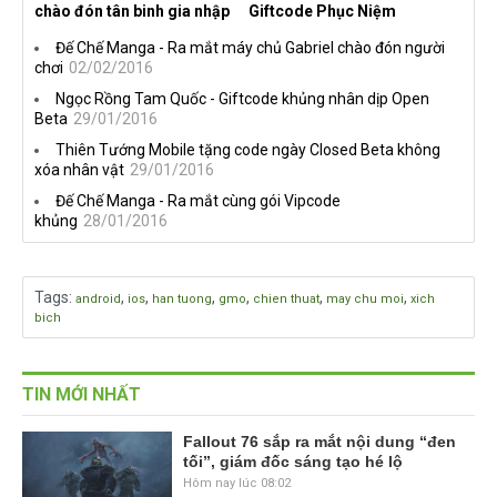
chào đón tân binh gia nhập
Giftcode Phục Niệm
Đế Chế Manga - Ra mắt máy chủ Gabriel chào đón người
chơi
02/02/2016
Ngọc Rồng Tam Quốc - Giftcode khủng nhân dịp Open
Beta
29/01/2016
Thiên Tướng Mobile tặng code ngày Closed Beta không
xóa nhân vật
29/01/2016
Đế Chế Manga - Ra mắt cùng gói Vipcode
khủng
28/01/2016
Tags
:
,
,
,
,
,
,
android
ios
han tuong
gmo
chien thuat
may chu moi
xich
bich
TIN MỚI NHẤT
Fallout 76 sắp ra mắt nội dung “đen
tối”, giám đốc sáng tạo hé lộ
Hôm nay lúc 08:02